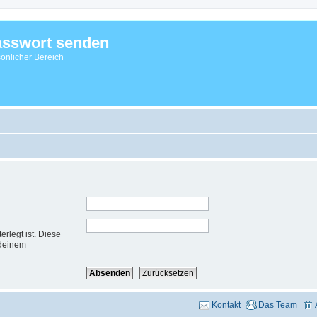
sswort senden
önlicher Bereich
rlegt ist. Diese
 deinem
Kontakt
Das Team