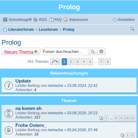
Prolog
Schnellzugriff
RSS
FAQ
Impressum
Anmelden
Literaturforum
Leseforum
Prolog
uc
Prolog
he
Neues Thema
341 Themen
1
2
3
4
5
…
7
Bekanntmachungen
Update
Letzter Beitrag von
riemsche
«
23.06.2024, 22:42
Antworten:
4
Themen
na komm eh
Letzter Beitrag von
riemsche
«
03.08.2026, 20:23
Antworten:
157
1
…
8
9
10
11
Frohe Ostern_
Letzter Beitrag von
riemsche
«
05.04.2026, 07:49
Antworten:
18
1
2