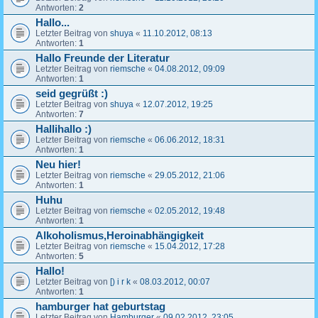
Antworten:
2
Hallo...
Letzter Beitrag von
shuya
«
11.10.2012, 08:13
Antworten:
1
Hallo Freunde der Literatur
Letzter Beitrag von
riemsche
«
04.08.2012, 09:09
Antworten:
1
seid gegrüßt :)
Letzter Beitrag von
shuya
«
12.07.2012, 19:25
Antworten:
7
Hallihallo :)
Letzter Beitrag von
riemsche
«
06.06.2012, 18:31
Antworten:
1
Neu hier!
Letzter Beitrag von
riemsche
«
29.05.2012, 21:06
Antworten:
1
Huhu
Letzter Beitrag von
riemsche
«
02.05.2012, 19:48
Antworten:
1
Alkoholismus,Heroinabhängigkeit
Letzter Beitrag von
riemsche
«
15.04.2012, 17:28
Antworten:
5
Hallo!
Letzter Beitrag von
[) i r k
«
08.03.2012, 00:07
Antworten:
1
hamburger hat geburtstag
Letzter Beitrag von
Hamburger
«
09.02.2012, 23:05