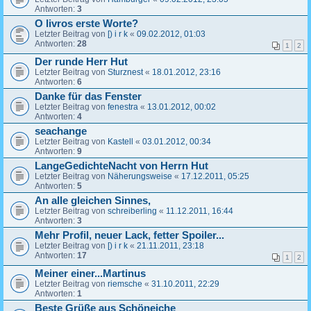
Antworten:
3
O livros erste Worte?
Letzter Beitrag von
[) i r k
«
09.02.2012, 01:03
Antworten:
28
1
2
Der runde Herr Hut
Letzter Beitrag von
Sturznest
«
18.01.2012, 23:16
Antworten:
6
Danke für das Fenster
Letzter Beitrag von
fenestra
«
13.01.2012, 00:02
Antworten:
4
seachange
Letzter Beitrag von
Kastell
«
03.01.2012, 00:34
Antworten:
9
LangeGedichteNacht von Herrn Hut
Letzter Beitrag von
Näherungsweise
«
17.12.2011, 05:25
Antworten:
5
An alle gleichen Sinnes,
Letzter Beitrag von
schreiberling
«
11.12.2011, 16:44
Antworten:
3
Mehr Profil, neuer Lack, fetter Spoiler...
Letzter Beitrag von
[) i r k
«
21.11.2011, 23:18
Antworten:
17
1
2
Meiner einer...Martinus
Letzter Beitrag von
riemsche
«
31.10.2011, 22:29
Antworten:
1
Beste Grüße aus Schöneiche