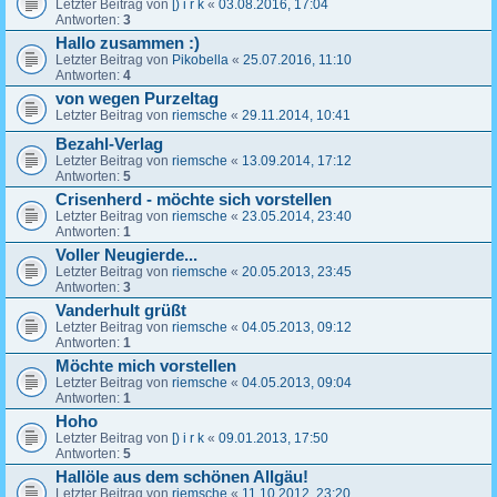
Letzter Beitrag von
[) i r k
«
03.08.2016, 17:04
Antworten:
3
Hallo zusammen :)
Letzter Beitrag von
Pikobella
«
25.07.2016, 11:10
Antworten:
4
von wegen Purzeltag
Letzter Beitrag von
riemsche
«
29.11.2014, 10:41
Bezahl-Verlag
Letzter Beitrag von
riemsche
«
13.09.2014, 17:12
Antworten:
5
Crisenherd - möchte sich vorstellen
Letzter Beitrag von
riemsche
«
23.05.2014, 23:40
Antworten:
1
Voller Neugierde...
Letzter Beitrag von
riemsche
«
20.05.2013, 23:45
Antworten:
3
Vanderhult grüßt
Letzter Beitrag von
riemsche
«
04.05.2013, 09:12
Antworten:
1
Möchte mich vorstellen
Letzter Beitrag von
riemsche
«
04.05.2013, 09:04
Antworten:
1
Hoho
Letzter Beitrag von
[) i r k
«
09.01.2013, 17:50
Antworten:
5
Hallöle aus dem schönen Allgäu!
Letzter Beitrag von
riemsche
«
11.10.2012, 23:20