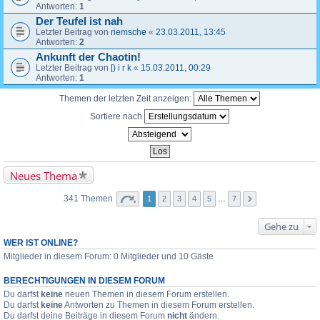
Antworten:
1
Der Teufel ist nah
Letzter Beitrag von
riemsche
«
23.03.2011, 13:45
Antworten:
2
Ankunft der Chaotin!
Letzter Beitrag von
[) i r k
«
15.03.2011, 00:29
Antworten:
1
Themen der letzten Zeit anzeigen:
Sortiere nach
Neues Thema
341 Themen
1
2
3
4
5
…
7
Gehe zu
WER IST ONLINE?
Mitglieder in diesem Forum: 0 Mitglieder und 10 Gäste
BERECHTIGUNGEN IN DIESEM FORUM
Du darfst
keine
neuen Themen in diesem Forum erstellen.
Du darfst
keine
Antworten zu Themen in diesem Forum erstellen.
Du darfst deine Beiträge in diesem Forum
nicht
ändern.