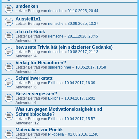
umdenken
Letzter Beitrag von
riemsche
«
01.10.2025, 20:44
Ausstell1x1
Letzter Beitrag von
riemsche
«
30.09.2025, 13:37
a b c d eBook
Letzter Beitrag von
riemsche
«
28.11.2020, 23:45
Antworten:
7
bewusste Trivialität (ein skizzierter Gedanke)
Letzter Beitrag von
riemsche
«
10.08.2017, 21:13
Antworten:
4
Verlag für Neuautoren?
Letzter Beitrag von
spiderspinner
«
10.05.2017, 10:58
Antworten:
4
Schreibwerkstatt
Letzter Beitrag von
Exlibris
«
10.04.2017, 16:39
Antworten:
6
Besser vergessen?
Letzter Beitrag von
Exlibris
«
10.04.2017, 16:02
Antworten:
6
Was tun gegen Motivationslosigkeit und
Schreibblockade?
Letzter Beitrag von
Exlibris
«
10.04.2017, 15:57
Antworten:
12
Materialien zur Poetik
Letzter Beitrag von
Pikobella
«
02.08.2016, 11:40
Antworten:
4