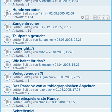
Letzter Beitrag von
Silentium
«
19.09.2005, 19:30
Antworten:
8
Hunde verboten
Letzter Beitrag von
[) i r k
«
02.08.2005, 02:09
Antworten:
123
1
…
6
7
8
9
Zungenbrecher
Letzter Beitrag von
Eja
«
12.07.2005, 21:39
Antworten:
10
Taufpaten gesucht
Letzter Beitrag von
Surjaninov
«
08.05.2005, 22:25
Antworten:
8
copyright...?
Letzter Beitrag von
Mibo
«
28.04.2005, 12:43
Antworten:
5
Wie haltet Ihr das?
Letzter Beitrag von
Silentium
«
24.04.2005, 16:27
Antworten:
5
Verlegt werden ?!
Letzter Beitrag von
Surjaninov
«
05.03.2005, 23:56
Antworten:
5
Das Paradox von autobiographischen Aspekten
Letzter Beitrag von
razorback
«
01.03.2005, 17:28
Antworten:
7
Schreibspiels erste Runde
Letzter Beitrag von
charis
«
10.11.2004, 14:15
Antworten:
6
Schreibspiel