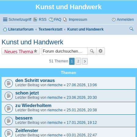
Kunst und Handwerk
Schnellzugriff
RSS
FAQ
Impressum
Anmelden
Literaturforum
Textwerkstatt
Kunst und Handwerk
uc
Kunst und Handwerk
he
Neues Thema
51 Themen
1
2
Themen
den Schritt voraus
Letzter Beitrag von
riemsche
«
27.06.2026, 13:06
schon jetzt
Letzter Beitrag von
riemsche
«
23.06.2026, 20:30
zu Wiederholtem
Letzter Beitrag von
riemsche
«
25.01.2026, 20:38
bessern
Letzter Beitrag von
riemsche
«
17.01.2026, 19:12
Zeitfenster
Letzter Beitrag von
riemsche
«
03.01.2026, 22:47