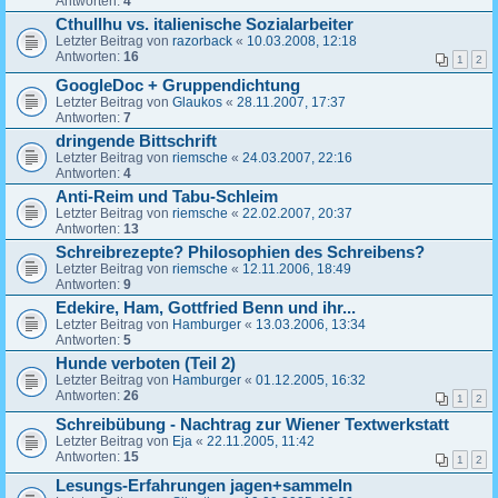
Antworten:
4
Cthullhu vs. italienische Sozialarbeiter
Letzter Beitrag von
razorback
«
10.03.2008, 12:18
Antworten:
16
1
2
GoogleDoc + Gruppendichtung
Letzter Beitrag von
Glaukos
«
28.11.2007, 17:37
Antworten:
7
dringende Bittschrift
Letzter Beitrag von
riemsche
«
24.03.2007, 22:16
Antworten:
4
Anti-Reim und Tabu-Schleim
Letzter Beitrag von
riemsche
«
22.02.2007, 20:37
Antworten:
13
Schreibrezepte? Philosophien des Schreibens?
Letzter Beitrag von
riemsche
«
12.11.2006, 18:49
Antworten:
9
Edekire, Ham, Gottfried Benn und ihr...
Letzter Beitrag von
Hamburger
«
13.03.2006, 13:34
Antworten:
5
Hunde verboten (Teil 2)
Letzter Beitrag von
Hamburger
«
01.12.2005, 16:32
Antworten:
26
1
2
Schreibübung - Nachtrag zur Wiener Textwerkstatt
Letzter Beitrag von
Eja
«
22.11.2005, 11:42
Antworten:
15
1
2
Lesungs-Erfahrungen jagen+sammeln