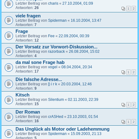
Letzter Beitrag von
charis
«
27.10.2004, 01:09
Antworten:
26
1
2
viele fragen
Letzter Beitrag von
Spiderman
«
16.10.2004, 13:47
Antworten:
7
Frage
Letzter Beitrag von
Fee
«
22.09.2004, 00:39
Antworten:
12
Der Vorsatz zur Vorwort-Diskussion...
Letzter Beitrag von
razorback
«
26.08.2004, 15:02
Antworten:
4
da mal sone Frage hab
Letzter Beitrag von
vogel
«
08.04.2004, 20:34
Antworten:
17
1
2
Die falsche Adresse...
Letzter Beitrag von
[) i r k
«
20.03.2004, 12:46
Antworten:
9
Kitsch
Letzter Beitrag von
Silentium
«
02.11.2003, 22:39
Antworten:
15
1
2
Der Roman
Letzter Beitrag von
crASHed
«
23.10.2003, 01:54
Antworten:
16
1
2
Das Unglück als Motor oder Ladehemmung
Letzter Beitrag von
Spiderman
«
15.09.2003, 21:13
Antworten:
5