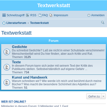
Textwerkstatt
Schnellzugriff
RSS
FAQ
Impressum
Anmelden
Literaturforum
Textwerkstatt
uc
Textwerkstatt
he
Forum
Gedichte
Du schreibst Gedichte? Laß sie nicht in einer Schublade verschimmeln!
Menschenbeifall wirst Du hier finden, aber auch Kritik und Rat.
Themen:
3125
Texte
In diesem Forum kann sich jeder mit seinem Text der Kritik des
Publikums stellen. Selbstverständlich auf eigene Gefahr ...
Themen:
734
Kunst und Handwerk
Warum schreiben wir? Wie werde ich reich und berühmt durch meine
Bücher? Was macht die besondere Schönheit des Adjektivs aus?
Themen:
51
Gehe zu
WER IST ONLINE?
Mitglieder in diesem Forum: 0 Mitglieder und 1 Gast