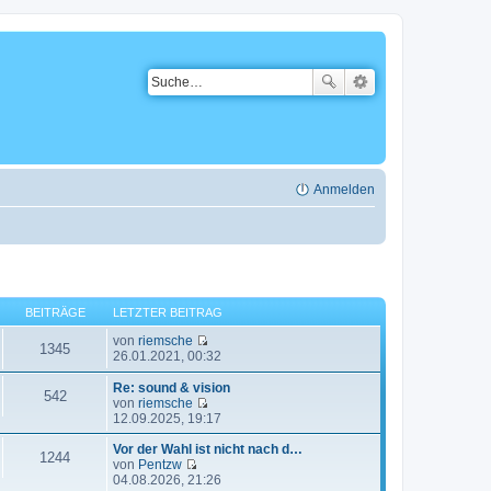
Anmelden
BEITRÄGE
LETZTER BEITRAG
von
riemsche
1345
N
26.01.2021, 00:32
e
u
Re: sound & vision
542
e
von
riemsche
s
N
12.09.2025, 19:17
t
e
e
u
Vor der Wahl ist nicht nach d…
1244
r
e
von
Pentzw
B
N
s
04.08.2026, 21:26
e