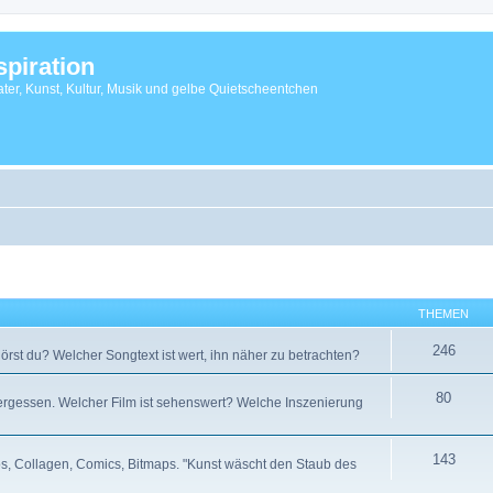
spiration
ter, Kunst, Kultur, Musik und gelbe Quietscheentchen
THEMEN
246
örst du? Welcher Songtext ist wert, ihn näher zu betrachten?
80
 vergessen. Welcher Film ist sehenswert? Welche Inszenierung
143
otos, Collagen, Comics, Bitmaps. "Kunst wäscht den Staub des