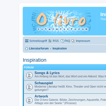
In
Thea
Schnellzugriff
RSS
FAQ
Impressum
Literaturforum
Inspiration
Inspiration
FORUM
Songs & Lyrics
Am Anfang ist das Wort, das Wort und ein Akkord. Was h
Schauspiel
Moderne Literatur heißt: Kino, Theater und Oper nicht
gelungen?
Artwork
Die O livro Galerie. Bilder, Zeichnungen, Aquarelle, F
Alltags von der Seele." (Picasso)