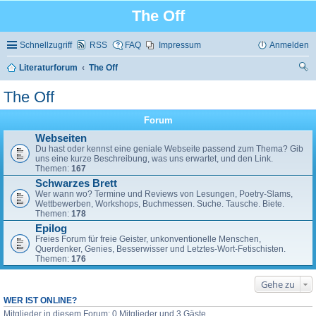
The Off
Schnellzugriff
RSS
FAQ
Impressum
Anmelden
Literaturforum
The Off
uc
The Off
he
Forum
Webseiten
Du hast oder kennst eine geniale Webseite passend zum Thema? Gib
uns eine kurze Beschreibung, was uns erwartet, und den Link.
Themen:
167
Schwarzes Brett
Wer wann wo? Termine und Reviews von Lesungen, Poetry-Slams,
Wettbewerben, Workshops, Buchmessen. Suche. Tausche. Biete.
Themen:
178
Epilog
Freies Forum für freie Geister, unkonventionelle Menschen,
Querdenker, Genies, Besserwisser und Letztes-Wort-Fetischisten.
Themen:
176
Gehe zu
WER IST ONLINE?
Mitglieder in diesem Forum: 0 Mitglieder und 3 Gäste