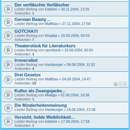
Der verfälschte Verfälscher
Letzter Beitrag von
Edekire
«
30.11.2004, 13:35
Antworten:
1
German Beauty ...
Letzter Beitrag von
Matthias
«
27.11.2004, 17:58
GOTCHA!!!
Letzter Beitrag von
Khadija
«
20.09.2004, 00:53
Antworten:
7
Theaterstück für Literaturkurs
Letzter Beitrag von
razorback
«
16.09.2004, 00:50
Antworten:
3
Irreversibel
Letzter Beitrag von
Hamburger
«
09.09.2004, 11:52
Antworten:
4
Drei Gesetze
Letzter Beitrag von
Matthias
«
04.09.2004, 14:47
Antworten:
20
1
2
Kultur als Zwangsjacke...
Letzter Beitrag von
Metägo
«
02.09.2004, 18:38
Antworten:
1
Die Minderheitenmeinung
Letzter Beitrag von
Hamburger
«
18.08.2004, 13:38
Vorsicht, holde Weiblichkeit...
Letzter Beitrag von
Edekire
«
17.08.2004, 17:58
Antworten:
1