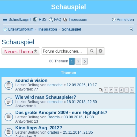
Schauspiel
Schnellzugriff
RSS
FAQ
Impressum
Anmelden
Literaturforum
Inspiration
Schauspiel
uc
Schauspiel
he
Neues Thema
80 Themen
1
2
Themen
sound & vision
Letzter Beitrag von
riemsche
«
12.09.2025, 19:17
Antworten:
77
1
2
3
4
5
6
Wie wird man Schauspieler?
Letzter Beitrag von
riemsche
«
18.01.2018, 22:50
Antworten:
1
Das große Kinojahr 2009 - eure Highlights?
Letzter Beitrag von
Reords
«
03.08.2016, 17:38
Antworten:
13
Kino tipps Aug. 2012?
Letzter Beitrag von
grades
«
25.11.2014, 21:35
Antworten:
3