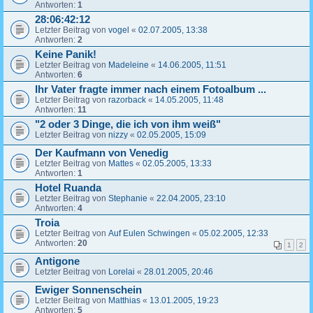
Antworten:
1
28:06:42:12
Letzter Beitrag von
vogel
«
02.07.2005, 13:38
Antworten:
2
Keine Panik!
Letzter Beitrag von
Madeleine
«
14.06.2005, 11:51
Antworten:
6
Ihr Vater fragte immer nach einem Fotoalbum ...
Letzter Beitrag von
razorback
«
14.05.2005, 11:48
Antworten:
11
"2 oder 3 Dinge, die ich von ihm weiß"
Letzter Beitrag von
nizzy
«
02.05.2005, 15:09
Der Kaufmann von Venedig
Letzter Beitrag von
Mattes
«
02.05.2005, 13:33
Antworten:
1
Hotel Ruanda
Letzter Beitrag von
Stephanie
«
22.04.2005, 23:10
Antworten:
4
Troia
Letzter Beitrag von
Auf Eulen Schwingen
«
05.02.2005, 12:33
Antworten:
20
1
2
Antigone
Letzter Beitrag von
Lorelai
«
28.01.2005, 20:46
Ewiger Sonnenschein
Letzter Beitrag von
Matthias
«
13.01.2005, 19:23
Antworten:
5