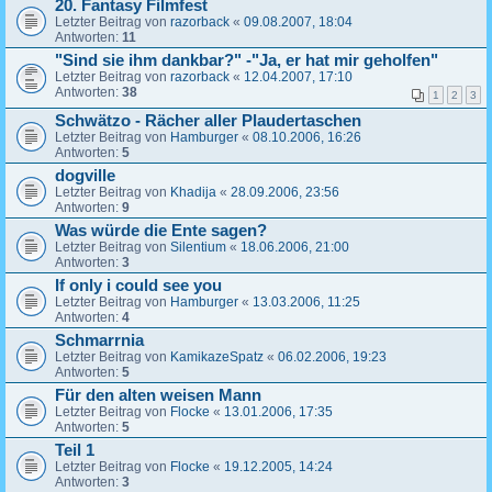
20. Fantasy Filmfest
Letzter Beitrag von
razorback
«
09.08.2007, 18:04
Antworten:
11
"Sind sie ihm dankbar?" -"Ja, er hat mir geholfen"
Letzter Beitrag von
razorback
«
12.04.2007, 17:10
Antworten:
38
1
2
3
Schwätzo - Rächer aller Plaudertaschen
Letzter Beitrag von
Hamburger
«
08.10.2006, 16:26
Antworten:
5
dogville
Letzter Beitrag von
Khadija
«
28.09.2006, 23:56
Antworten:
9
Was würde die Ente sagen?
Letzter Beitrag von
Silentium
«
18.06.2006, 21:00
Antworten:
3
If only i could see you
Letzter Beitrag von
Hamburger
«
13.03.2006, 11:25
Antworten:
4
Schmarrnia
Letzter Beitrag von
KamikazeSpatz
«
06.02.2006, 19:23
Antworten:
5
Für den alten weisen Mann
Letzter Beitrag von
Flocke
«
13.01.2006, 17:35
Antworten:
5
Teil 1
Letzter Beitrag von
Flocke
«
19.12.2005, 14:24
Antworten:
3