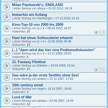
Milan Pawlowski's: ENDLAND
Letzter Beitrag von
shuya
«
01.02.2012, 04:24
Immerhin ein Anfang
Letzter Beitrag von
Hamburger
«
17.12.2010, 01:24
Kino-Top-10 von 2000 bis 2009
Letzter Beitrag von
[) i r k
«
08.04.2010, 18:27
Antworten:
15
1
2
Ham hat einen Schlusstwist erkannt
Letzter Beitrag von
[) i r k
«
13.06.2009, 00:38
Antworten:
13
(...) "dann wird das hier eine Podiumsdiskussion"
Letzter Beitrag von
[) i r k
«
14.12.2008, 20:03
Antworten:
4
21. Fantasy Filmfest
Letzter Beitrag von
Edekire
«
19.03.2008, 23:34
Antworten:
21
1
2
Das wäre ja der erste Sexfilm ohne Sex!
Letzter Beitrag von
andres
«
01.11.2007, 17:04
15th century email
Letzter Beitrag von
vogel
«
18.10.2007, 19:40
Antworten:
3
Lord of War
Letzter Beitrag von
andres
«
02.09.2007, 14:04
Antworten:
12