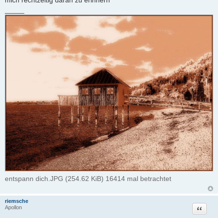
mich rechtzeitig daran zu erinnern
_____
entspann dich.JPG (254.62 KiB) 16414 mal betrachtet
riemsche
Zitat
Apollon