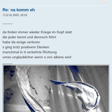
Re: na komm eh
12.01.2025, 18:19
B
e
_____
i
t
r
da finden immer wieder Kriege im Kopf statt
a
die jeder kennt und dennoch führt
g
habe da einige verloren
s ging trotz positivem Denken
manchmal in d verkehrte Richtung
umso unglaublicher wenn s von alleine wird
_____