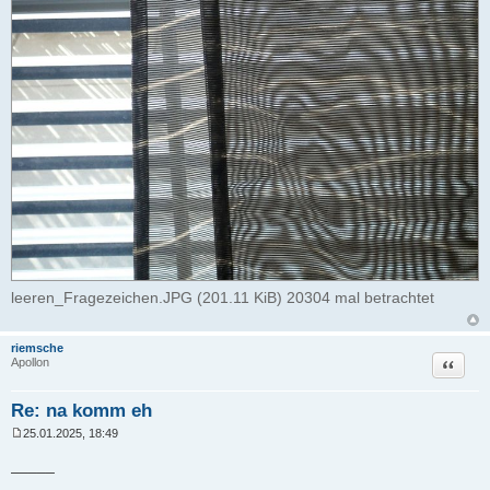
leeren_Fragezeichen.JPG (201.11 KiB) 20304 mal betrachtet
riemsche
Zitat
Apollon
Re: na komm eh
25.01.2025, 18:49
B
e
_____
i
t