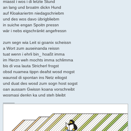
miasst i wos i di letzte Stund
an lang und broatm dickn Hund
auf Kloakariertm niedagschriebm
und des wos davo übrigbliebm
in suiche engan Spoitn pressn
wär i nebs eigschränkt angefressn
zum segn wia Leit si goanix scheissn
a Wort zum auseinanda reissn
tuat wenn i ehrli bin_ hoaßt imma
im Herzn weh mochts imma schlimma
bis di voa lauta Stricherl frogst
obsd nuamea tippn deafst wosd mogst
waunsd di spontan ins Netz eilogst
und duat des wosd zum sogn host sogst
oan aussam Gwissn koana vorschreibt
wosmasi denkn ka und steh bleibt
_____