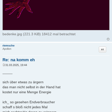
bedenke.jpg (221.3 KiB) 18412 mal betrachtet
riemsche
Zitat
Apollon
Re: na komm eh
31.03.2025, 19:44
B
e
_____
i
t
r
sich über etwas zu ärgern
a
das man nicht selbst in der Hand hat
g
kostet nur eine Menge Energie
ich_ so gesehen Endverbraucher
schaff s bloß nicht jedes Mal