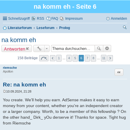
na komm eh - Seite 6
Schnellzugriff
RSS
FAQ
Impressum
Anmelden
Literaturforum
Leseforum
Prolog
uc
na komm eh
he
Antworten
158 Beiträge
1
…
4
5
6
7
8
…
11
riemsche
Zitat
Apollon
Re: na komm eh
10.09.2024, 21:28
B
e
You create. We'll help you earn. AdSense makes it easy to earn
i
money from your content, whether you're an independent creator
t
r
or a larger company. Worth, to be a member of this fellowship ? On
a
the other hand_ Dirk_ yOu derserve it! Thanks for space. Tight hug
g
from Riemsche
_____