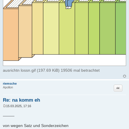
ausrichtn lossn.gif (197.69 KiB) 19506 mal betrachtet
riemsche
Zitat
Apollon
Re: na komm eh
15.03.2025, 17:16
B
e
_____
i
t
r
von wegen Satz und Sonderzeichen
a