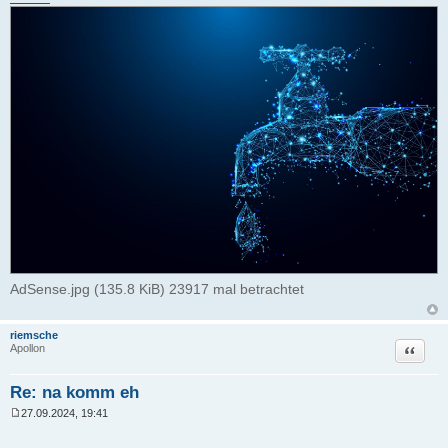
AdSense.jpg (135.8 KiB) 23917 mal betrachtet
riemsche
Zitat
Apollon
Re: na komm eh
27.09.2024, 19:41
B
e
_____