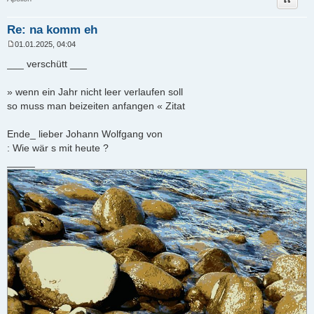
Re: na komm eh
01.01.2025, 04:04
B
e
___ verschütt ___
i
t
r
» wenn ein Jahr nicht leer verlaufen soll
a
so muss man beizeiten anfangen « Zitat
g
Ende_ lieber Johann Wolfgang von
: Wie wär s mit heute ?
_____