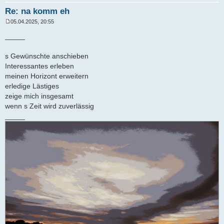
Re: na komm eh
05.04.2025, 20:55
B
e
_____
i
t
r
s Gewünschte anschieben
a
Interessantes erleben
g
meinen Horizont erweitern
erledige Lästiges
zeige mich insgesamt
wenn s Zeit wird zuverlässig
_____