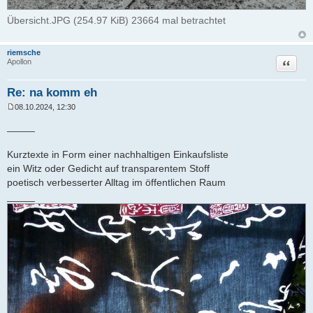
Übersicht.JPG (254.97 KiB) 23664 mal betrachtet
riemsche
Zitat
Apollon
Re: na komm eh
08.10.2024, 12:30
B
e
_____
i
t
r
Kurztexte in Form einer nachhaltigen Einkaufsliste
a
ein Witz oder Gedicht auf transparentem Stoff
g
poetisch verbesserter Alltag im öffentlichen Raum
_____