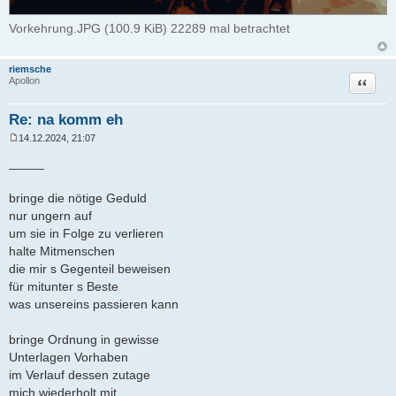
Vorkehrung.JPG (100.9 KiB) 22289 mal betrachtet
riemsche
Zitat
Apollon
Re: na komm eh
14.12.2024, 21:07
B
e
_____
i
t
r
bringe die nötige Geduld
a
nur ungern auf
g
um sie in Folge zu verlieren
halte Mitmenschen
die mir s Gegenteil beweisen
für mitunter s Beste
was unsereins passieren kann
bringe Ordnung in gewisse
Unterlagen Vorhaben
im Verlauf dessen zutage
mich wiederholt mit