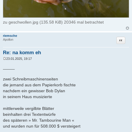
zu geschwollen.jpg (135.58 KiB) 20346 mal betrachtet
riemsche
Zitat
Apollon
Re: na komm eh
23.01.2025, 19:17
B
e
_____
i
t
r
zwei Schreibmaschinenseiten
a
die jemand aus dem Papierkorb fischte
g
nachdem ein gewisser Bob Dylan
in seinem Haus musizierte
mittlerweile vergilbte Blätter
beinhalten drei Textentwürfe
des späteren » Mr. Tambourine Man «
und wurden nun für 508.000 $ versteigert