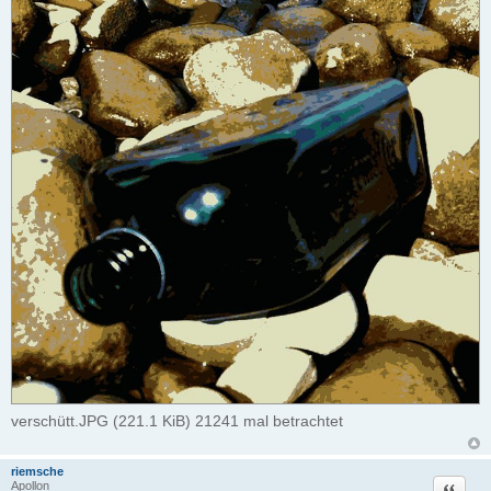
verschütt.JPG (221.1 KiB) 21241 mal betrachtet
riemsche
Zitat
Apollon