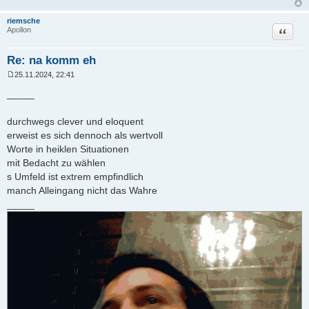
riemsche
Zitat
Apollon
Re: na komm eh
25.11.2024, 22:41
B
e
_____
i
t
r
durchwegs clever und eloquent
a
erweist es sich dennoch als wertvoll
g
Worte in heiklen Situationen
mit Bedacht zu wählen
s Umfeld ist extrem empfindlich
manch Alleingang nicht das Wahre
_____