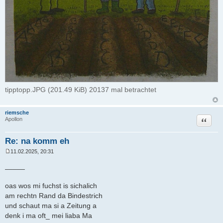
tipptopp.JPG (201.49 KiB) 20137 mal betrachtet
riemsche
Zitat
Apollon
Re: na komm eh
11.02.2025, 20:31
B
e
_____
i
t
r
oas wos mi fuchst is sichalich
a
am rechtn Rand da Bindestrich
g
und schaut ma si a Zeitung a
denk i ma oft_ mei liaba Ma