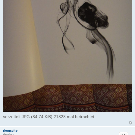
verzettelt.JPG (84.74 KiB) 21828 mal betrachtet
riemsche
Zitat
Apollon