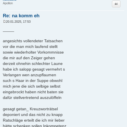
Zitat
Apollon
Re: na komm eh
20.01.2025, 17:53
B
e
_____
i
t
r
angesichts vollendeter Tatsachen
a
vor die man mich laufend stellt
g
sowie wiederholter Vorkommnisse
die mir auf den Zeiger gehen
derzeit ohnehin schlechter Laune
habe ich salopp gesagt vermehrt s
Verlangen wen anzupflaumen
such s Haar in der Suppe obwohl
mich jene die sich selbige selbst
eingebrockt haben nicht baten sie
dafür stellvertretend auszulöffeln
gesagt getan_ Kreuzworträtsel
deponiert und das nicht zu knapp
Ratschläge erteilt die ich mir lieber
hätte schenken sollen Inkompetenz