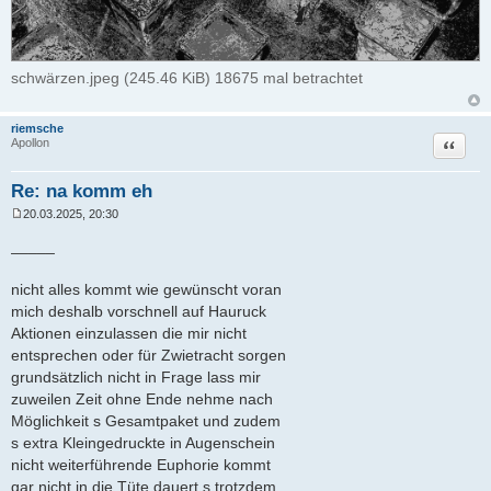
schwärzen.jpeg (245.46 KiB) 18675 mal betrachtet
riemsche
Zitat
Apollon
Re: na komm eh
20.03.2025, 20:30
B
e
_____
i
t
r
nicht alles kommt wie gewünscht voran
a
mich deshalb vorschnell auf Hauruck
g
Aktionen einzulassen die mir nicht
entsprechen oder für Zwietracht sorgen
grundsätzlich nicht in Frage lass mir
zuweilen Zeit ohne Ende nehme nach
Möglichkeit s Gesamtpaket und zudem
s extra Kleingedruckte in Augenschein
nicht weiterführende Euphorie kommt
gar nicht in die Tüte dauert s trotzdem