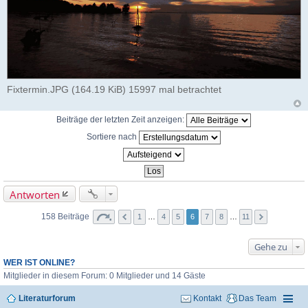
Fixtermin.JPG (164.19 KiB) 15997 mal betrachtet
Beiträge der letzten Zeit anzeigen:
Sortiere nach
Antworten
158 Beiträge
1
…
4
5
6
7
8
…
11
Gehe zu
WER IST ONLINE?
Mitglieder in diesem Forum: 0 Mitglieder und 14 Gäste
Literaturforum
Kontakt
Das Team