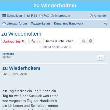
zu Wiederholtem
Schnellzugriff
RSS
FAQ
Impressum
Anmelden
Literaturforum
Textwerkstatt
Kunst und Handwerk
uc
zu Wiederholtem
he
Antworten
1 Beitrag • Seite
1
von
1
riemsche
Zitat
Apollon
zu Wiederholtem
25.01.2026, 20:38
B
e
_____
i
t
r
ein Tag für dies ein Tag für das ein
a
Tag für weiß der Kuckuck was zetbe
g
war vorgestern Tag der Handschrift
als ich Lesen und Schreiben konnte