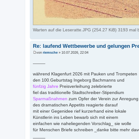
Warten auf die Leseratte.JPG (254.27 KiB) 3193 mal b
Re: laufend Wettbewerbe und gelungen Pr
von
riemsche
»
10.07.2026, 22:04
B
e
_____
i
t
r
während Klagenfurt 2026 mit Pauken und Trompeten
a
den 100.Geburtstag Ingeborg Bachmanns und
g
fünfzig Jahre
Preisverleihung zelebrierte
fiel das traditionelle Stadtschreiber-Stipendium
Sparmaßnahmen
zum Opfer der Verein zur Anregung
des dramatischen Appetits reagierte darauf
mit einer Gegenidee rief kurzerhand eine lokale
Künstlerin ins Leben bewarb sich mit einem
einfachen wie naheliegenden Vorschlag_ sie wolle
für Menschen Briefe schreiben _danke bitte mehr da
_____