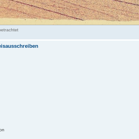
etrachtet
eisausschreiben
von