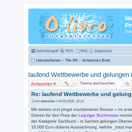
la
Pr
Schw
Schnellzugriff
RSS
FAQ
Impressum
Literaturforum
The Off
Schwarzes Brett
laufend Wettbewerbe und gelungen 
Antworten
Re: laufend Wettbewerbe und gelung
von
riemsche
»
04.03.2026, 22:12
B
e
Mit seinem erst jüngst erschienenen Roman » Im ersten 
i
Gstrein für den Preis der
Leipziger Buchmesse
nominie
t
r
der Kategorie Sachbuch - in Sachen gelungen Übersetz
a
15.000 Euro dotierte Auszeichnung, welche _traut man
g