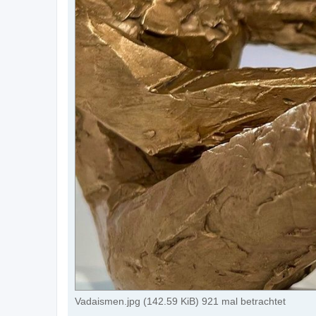
Vadaismen.jpg (142.59 KiB) 921 mal betrachtet