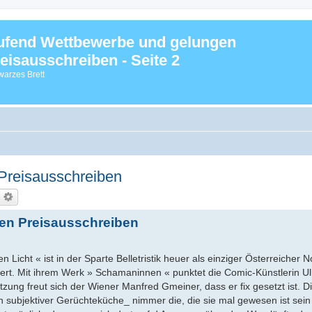
ufend Wettbewerbe und gelungen
eisausschreiben - Seite 2
arzes Brett
Preisausschreiben
en Preisausschreiben
Licht « ist in der Sparte Belletristik heuer als einziger Österreicher N
rt. Mit ihrem Werk » Schamaninnen « punktet die Comic-Künstlerin Ulli
ung freut sich der Wiener Manfred Gmeiner, dass er fix gesetzt ist. Di
 subjektiver Gerüchteküche_ nimmer die, die sie mal gewesen ist sein s