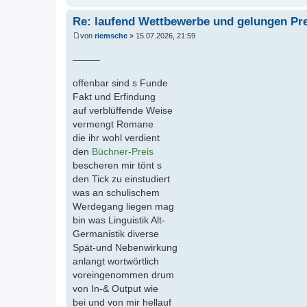
Re: laufend Wettbewerbe und gelungen Pr
von
riemsche
»
15.07.2026, 21:59
B
e
_____
i
t
r
offenbar sind s Funde
a
Fakt und Erfindung
g
auf verblüffende Weise
vermengt Romane
die ihr wohl verdient
den
Büchner-Preis
bescheren mir tönt s
den Tick zu einstudiert
was an schulischem
Werdegang liegen mag
bin was Linguistik Alt-
Germanistik diverse
Spät-und Nebenwirkung
anlangt wortwörtlich
voreingenommen drum
von In-& Output wie
bei und von mir hellauf