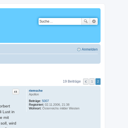
Anmelden
19 Beiträge
1
2
Zitat
riemsche
Apollon
Beiträge:
5007
Registriert:
02.11.2006, 21:38
orbert
Wohnort:
Österreichs milder Westen
 Lust in
e mit
oll, wird