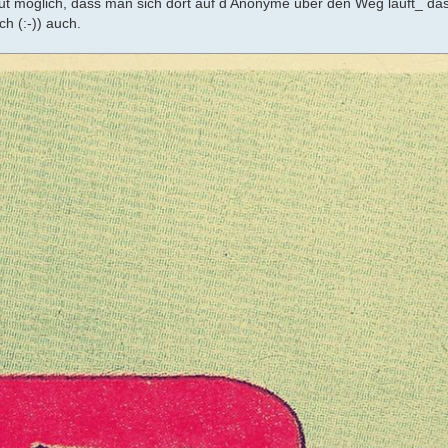
 möglich, dass man sich dort auf d Anonyme über den Weg läuft_ das
ch (:-)) auch.