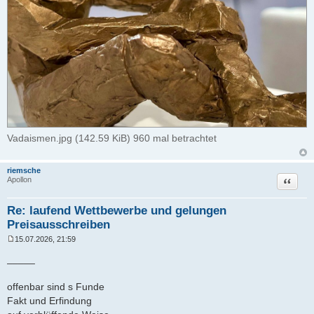
Vadaismen.jpg (142.59 KiB) 960 mal betrachtet
riemsche
Zitat
Apollon
Re: laufend Wettbewerbe und gelungen
Preisausschreiben
15.07.2026, 21:59
B
e
_____
i
t
r
offenbar sind s Funde
a
Fakt und Erfindung
g