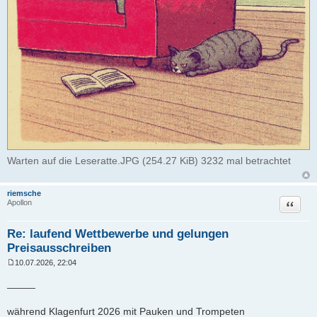
Warten auf die Leseratte.JPG (254.27 KiB) 3232 mal betrachtet
riemsche
Zitat
Apollon
Re: laufend Wettbewerbe und gelungen
Preisausschreiben
10.07.2026, 22:04
B
e
_____
i
t
r
während Klagenfurt 2026 mit Pauken und Trompeten
a