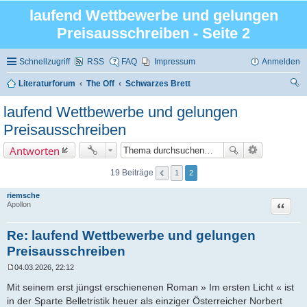
laufend Wettbewerbe und gelungen
Preisausschreiben - Seite 2
Schnellzugriff
RSS
FAQ
Impressum
Anmelden
Literaturforum
The Off
Schwarzes Brett
uc
laufend Wettbewerbe und gelungen
he
Preisausschreiben
Antworten
19 Beiträge
1
2
riemsche
Zitat
Apollon
Re: laufend Wettbewerbe und gelungen
Preisausschreiben
04.03.2026, 22:12
B
e
Mit seinem erst jüngst erschienenen Roman » Im ersten Licht « ist
i
in der Sparte Belletristik heuer als einziger Österreicher Norbert
t