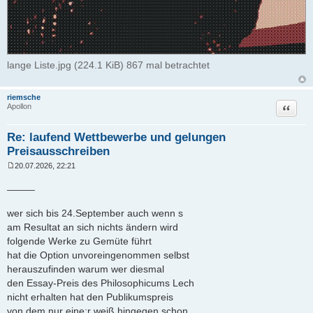
lange Liste.jpg (224.1 KiB) 867 mal betrachtet
riemsche
Zitat
Apollon
Re: laufend Wettbewerbe und gelungen
Preisausschreiben
20.07.2026, 22:21
B
e
_____
i
t
r
wer sich bis 24.September auch wenn s
a
am Resultat an sich nichts ändern wird
g
folgende Werke zu Gemüte führt
hat die Option unvoreingenommen selbst
herauszufinden warum wer diesmal
den Essay-Preis des Philosophicums Lech
nicht erhalten hat den Publikumspreis
von dem nur eine:r weiß hingegen schon