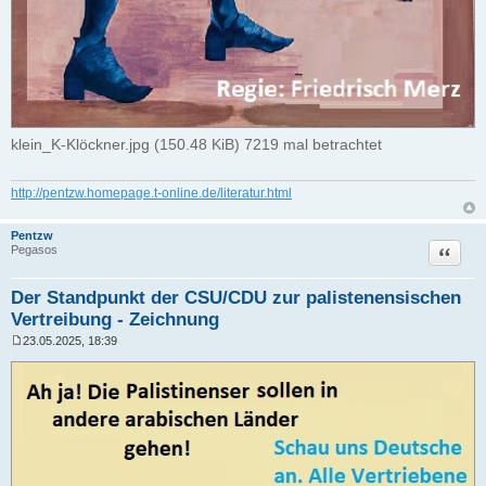
klein_K-Klöckner.jpg (150.48 KiB) 7219 mal betrachtet
http://pentzw.homepage.t-online.de/literatur.html
Pentzw
Zitat
Pegasos
Der Standpunkt der CSU/CDU zur palistenensischen
Vertreibung - Zeichnung
23.05.2025, 18:39
B
e
i
t
r
a
g