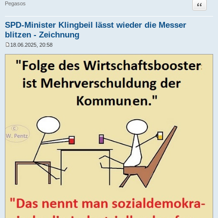
Zitat
Pegasos
SPD-Minister Klingbeil lässt wieder die Messer
blitzen - Zeichnung
18.06.2025, 20:58
B
e
i
t
r
a
g