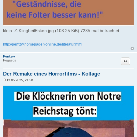
klein_Z-KlingbeilEsken.jpg (103.25 KiB) 7235 mal betrachtet
http://pentzw.homepage.t-online.de/literatur.html
Pentzw
Zitat
Pegasos
Der Remake eines Horrorfilms - Kollage
13.05.2025, 21:58
B
e
i
t
r
a
g