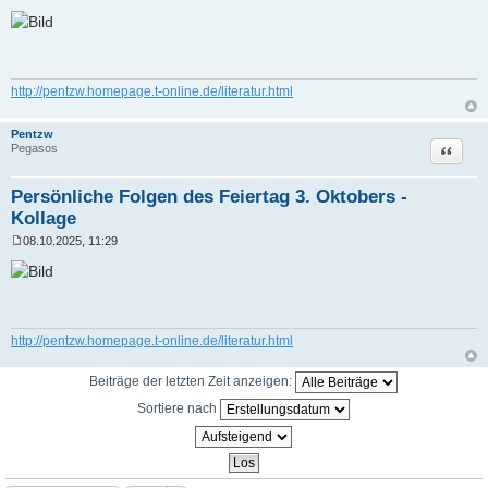
B
e
i
t
r
a
g
http://pentzw.homepage.t-online.de/literatur.html
Pentzw
Zitat
Pegasos
Persönliche Folgen des Feiertag 3. Oktobers -
Kollage
08.10.2025, 11:29
B
e
i
t
r
a
g
http://pentzw.homepage.t-online.de/literatur.html
Beiträge der letzten Zeit anzeigen:
Sortiere nach