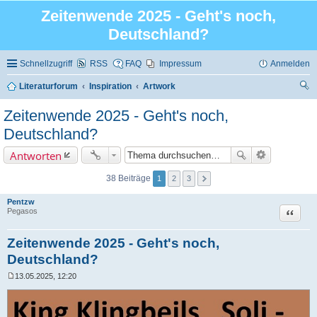
Zeitenwende 2025 - Geht's noch,
Deutschland?
Schnellzugriff
RSS
FAQ
Impressum
Anmelden
Literaturforum
Inspiration
Artwork
uc
Zeitenwende 2025 - Geht's noch,
he
Deutschland?
Antworten
38 Beiträge
1
2
3
Pentzw
Zitat
Pegasos
Zeitenwende 2025 - Geht's noch,
Deutschland?
13.05.2025, 12:20
B
e
i
t