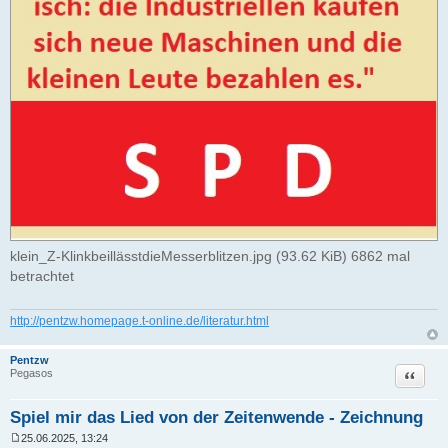
klein_Z-KlinkbeillässtdieMesserblitzen.jpg (93.62 KiB) 6862 mal
betrachtet
http://pentzw.homepage.t-online.de/literatur.html
Pentzw
Zitat
Pegasos
Spiel mir das Lied von der Zeitenwende - Zeichnung
25.06.2025, 13:24
B