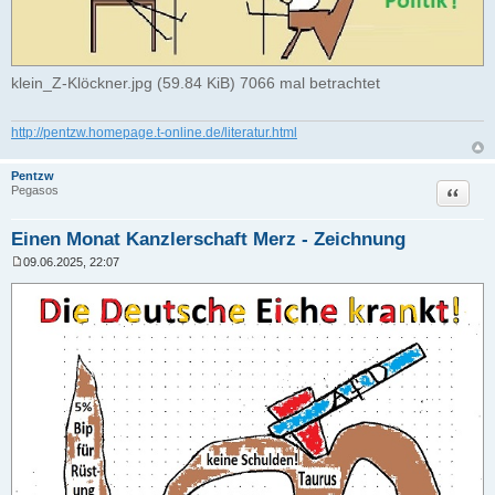
klein_Z-Klöckner.jpg (59.84 KiB) 7066 mal betrachtet
http://pentzw.homepage.t-online.de/literatur.html
Pentzw
Zitat
Pegasos
Einen Monat Kanzlerschaft Merz - Zeichnung
09.06.2025, 22:07
B
e
i
t
r
a
g