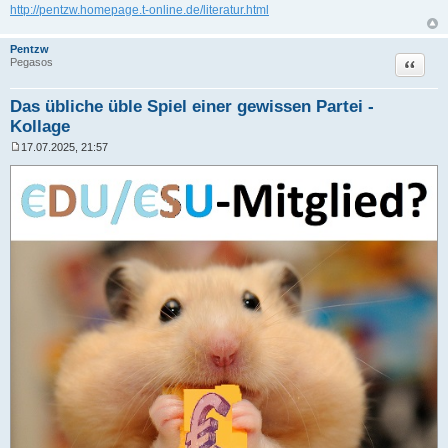
http://pentzw.homepage.t-online.de/literatur.html
Pentzw
Zitat
Pegasos
Das übliche üble Spiel einer gewissen Partei -
Kollage
17.07.2025, 21:57
B
e
i
t
r
a
g