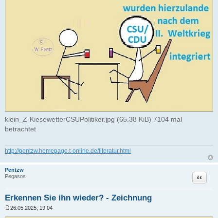
klein_Z-KiesewetterCSUPolitiker.jpg (65.38 KiB) 7104 mal
betrachtet
http://pentzw.homepage.t-online.de/literatur.html
Pentzw
Zitat
Pegasos
Erkennen Sie ihn wieder? - Zeichnung
26.05.2025, 19:04
B