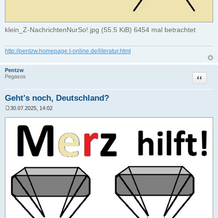
klein_Z-NachrichtenNurSo!.jpg (55.5 KiB) 6454 mal betrachtet
http://pentzw.homepage.t-online.de/literatur.html
Pentzw
Zitat
Pegasos
Geht's noch, Deutschland?
30.07.2025, 14:02
B
e
i
t
r
a
g