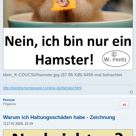
klein_K-CDUCSUHamster.jpg (87.86 KiB) 6458 mal betrachtet
http://pentzw.homepage.t-online.de/literatur.html
Pentzw
Zitat
Pegasos
Warum ich Haltungsschäden habe - Zeichnung
17.07.2025, 22:19
B
e
i