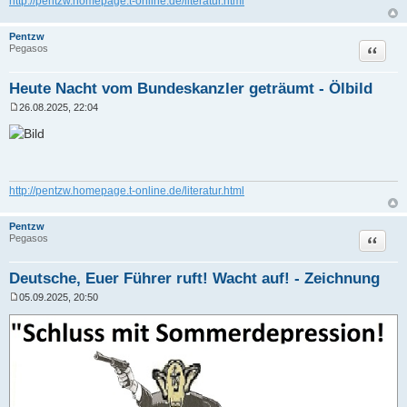
http://pentzw.homepage.t-online.de/literatur.html
Pentzw
Zitat
Pegasos
Heute Nacht vom Bundeskanzler geträumt - Ölbild
26.08.2025, 22:04
B
e
i
t
r
a
g
http://pentzw.homepage.t-online.de/literatur.html
Pentzw
Zitat
Pegasos
Deutsche, Euer Führer ruft! Wacht auf! - Zeichnung
05.09.2025, 20:50
B
e
i
t
r
a
g