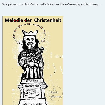
e
Wir pilgern zur Alt-Rathaus-Brücke bei Klein-Venedig in Bamberg ...
i
t
r
a
g