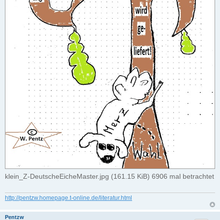
klein_Z-DeutscheEicheMaster.jpg (161.15 KiB) 6906 mal betrachtet
http://pentzw.homepage.t-online.de/literatur.html
Pentzw