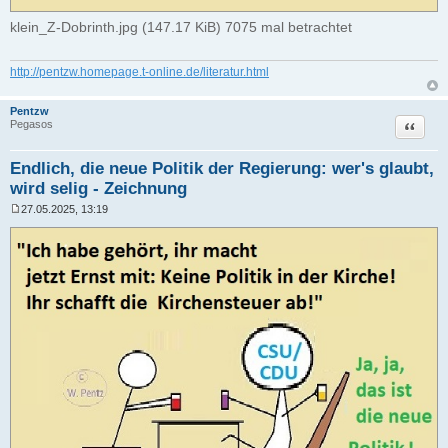
klein_Z-Dobrinth.jpg (147.17 KiB) 7075 mal betrachtet
http://pentzw.homepage.t-online.de/literatur.html
Pentzw
Zitat
Pegasos
Endlich, die neue Politik der Regierung: wer's glaubt,
wird selig - Zeichnung
27.05.2025, 13:19
B
e
i
t
r
a
g