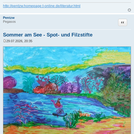
http://pentzw.homepage.t-online.de/literatur.html
Pentzw
Zitat
Pegasos
Sommer am See - Spot- und Filzstifte
29.07.2026, 20:35
B
e
i
t
r
a
g