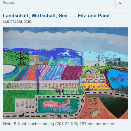
Zitat
Pegasos
Landschaft, Wirtschaft, See ... - Filz und Paint
23.07.2026, 20:51
B
e
i
t
r
a
g
klein_B-Knoblauchsland.jpg (208.22 KiB) 287 mal betrachtet