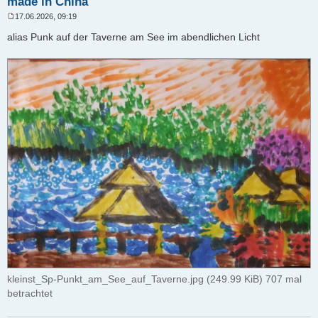
made in China
17.06.2026, 09:19
B
e
alias Punk auf der Taverne am See im abendlichen Licht
i
t
r
a
g
kleinst_Sp-Punkt_am_See_auf_Taverne.jpg (249.99 KiB) 707 mal
betrachtet