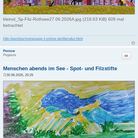
kleinst_Sp-Filz-Rothsee27.06.2026A.jpg (218.63 KiB) 609 mal
betrachtet
http://pentzw.homepage.t-online.de/literatur.html
Pentzw
Zitat
Pegasos
Menschen abends im See - Spot- und Filzstifte
30.06.2026, 20:26
B
e
i
t
r
a
g