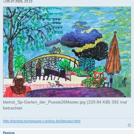
05.07.2026, 23:13
B
e
i
t
r
a
g
kleinst_Sp-Garten_der_Poesie26Master.jpg (220.84 KiB) 392 mal
betrachtet
http://pentzw.homepage.t-online.de/literatur.html
Pentzw