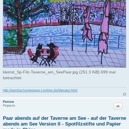
g
kleinst_Sp-Filz-Taverne_am_SeePaar.jpg (251.3 KiB) 699 mal
betrachtet
http://pentzw.homepage.t-online.de/literatur.html
Pentzw
Zitat
Pegasos
Paar abends auf der Taverne am See - auf der Taverne
abends am See Version II - Spotfilzstifte und Papier