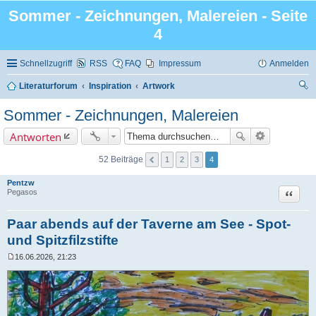
Sommer - Zeichnungen, Malereien - Seite
4
Schnellzugriff
RSS
FAQ
Impressum
Anmelden
Literaturforum
Inspiration
Artwork
uc
Sommer - Zeichnungen, Malereien
he
Antworten
52 Beiträge
1
2
3
4
Pentzw
Zitat
Pegasos
Paar abends auf der Taverne am See - Spot-
und Spitzfilzstifte
16.06.2026, 21:23
B
e
i
t
r
a