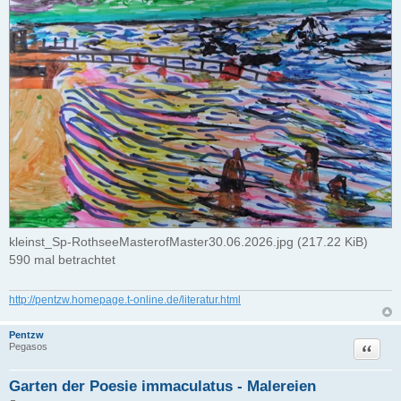
kleinst_Sp-RothseeMasterofMaster30.06.2026.jpg (217.22 KiB)
590 mal betrachtet
http://pentzw.homepage.t-online.de/literatur.html
Pentzw
Zitat
Pegasos
Garten der Poesie immaculatus - Malereien