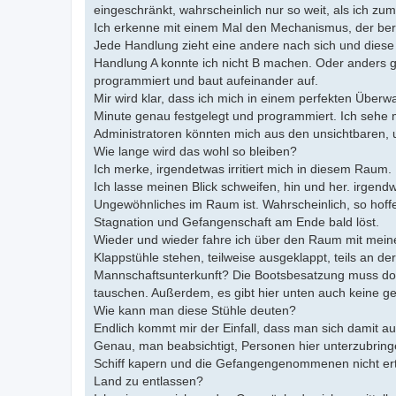
eingeschränkt, wahrscheinlich nur so weit, als ich z
Ich erkenne mit einem Mal den Mechanismus, der berei
Jede Handlung zieht eine andere nach sich und diese 
Handlung A konnte ich nicht B machen. Oder anders ge
programmiert und baut aufeinander auf.
Mir wird klar, dass ich mich in einem perfekten Über
Minute genau festgelegt und programmiert. Ich sehe
Administratoren könnten mich aus den unsichtbaren, 
Wie lange wird das wohl so bleiben?
Ich merke, irgendetwas irritiert mich in diesem Raum
Ich lasse meinen Blick schweifen, hin und her. irgendw
Ungewöhnliches im Raum ist. Wahrscheinlich, so hoffe 
Stagnation und Gefangenschaft am Ende bald löst.
Wieder und wieder fahre ich über den Raum mit meinem B
Klappstühle stehen, teilweise ausgeklappt, teils an der
Mannschaftsunterkunft? Die Bootsbesatzung muss do
tauschen. Außerdem, es gibt hier unten auch keine ge
Wie kann man diese Stühle deuten?
Endlich kommt mir der Einfall, dass man sich damit au
Genau, man beabsichtigt, Personen hier unterzubringe
Schiff kapern und die Gefangengenommenen nicht ertr
Land zu entlassen?