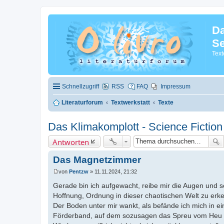
Da
Se
Text
Schnellzugriff
RSS
FAQ
Impressum
Literaturforum
Textwerkstatt
Texte
Das Klimakomplott - Science Fiction
Antworten
Das Magnetzimmer
von
Pentzw
»
11.11.2024, 21:32
B
e
Gerade bin ich aufgewacht, reibe mir die Augen und sch
i
Hoffnung, Ordnung in dieser chaotischen Welt zu erk
t
r
Der Boden unter mir wankt, als befände ich mich in e
a
Förderband, auf dem sozusagen das Spreu vom Heu get
g