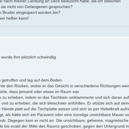
bar nach meiner Landung an Deck belauscht habe, als ich zwischen
 sie nicht von Gefangenen gesprochen?
m Bruder eingesperrt worden bin?
eser helfen kann!
 wurde ihm plötzlich schwindlig.
lag getroffen und lag auf dem Boden.
ehnte den Rücken, wobei er das Gesicht in verschiedene Richtungen wen
pürte, dass jemand oder etwas im Raum war.
ch zu erheben, indem er das Tischbein umklammerte und sich daran auf
und zu erheben, die sich bleischwer anfühlten. Er stützte sich auf sei
Hände platt auf die Tischplatte setzen und sich so per Hebelkraft aufri
gt, als hätte sich ein Paravent oder eine sonstige unsichtbare Mauer v
schob. Dagegen kam er nicht an. Die unsichtbare, geheime, magnetische
rde bis exakt der Mitte des Raums geschoben, gegen den Untergrund in