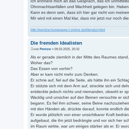
Ich erinnere mich an das Gespräch, das ich unmittel
Ohnmachtsanfällen und Wachheit gelegen bin. Haben
Kann es denn sein, dass ich hier gar nicht von meine
Mir wird mit einen Mal klar, dass mir jetzt nur noch di
http://pentzw.homepage.t-online.de/literatur.html
Die fremden Idealisten
von
Pentzw
»
09.03.2025, 20:32
B
e
Als er gerade ziemlich in der Mitte des Raumes stand,
i
Woher das?
t
r
Das Essen von vorhin?
a
Aber er kam nicht mehr zum Denken.
g
Er schrie auf, fiel auf die Seite, als hätte ihn ein Sch
Er stützte sich mit dem Arm auf, streckte sich und d
entdeckte jedoch nichts und niemanden, obwohl er s
Wacklig und unsicher auf den Beinen versuchte er si
begann. Es fiel ihm schwer, seine Beine nachzuziehen 
mit den Händen ab, drückte darauf, konnte endlich die 
Er wurde plötzlich von einer unsichtbarer Kraft bedrän
aufgebaut, die ihn jetzt bedrängte und vor sich her 
im Raum wirkte, war um einiges stärker als er. Er wu