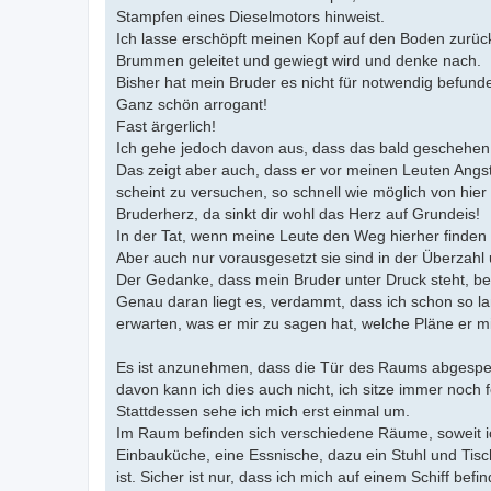
Stampfen eines Dieselmotors hinweist.
Ich lasse erschöpft meinen Kopf auf den Boden zur
Brummen geleitet und gewiegt wird und denke nach.
Bisher hat mein Bruder es nicht für notwendig befun
Ganz schön arrogant!
Fast ärgerlich!
Ich gehe jedoch davon aus, dass das bald geschehen
Das zeigt aber auch, dass er vor meinen Leuten Angst
scheint zu versuchen, so schnell wie möglich von h
Bruderherz, da sinkt dir wohl das Herz auf Grundeis!
In der Tat, wenn meine Leute den Weg hierher finden 
Aber auch nur vorausgesetzt sie sind in der Überzahl 
Der Gedanke, dass mein Bruder unter Druck steht, be
Genau daran liegt es, verdammt, dass ich schon so lang
erwarten, was er mir zu sagen hat, welche Pläne er m
Es ist anzunehmen, dass die Tür des Raums abgesperr
davon kann ich dies auch nicht, ich sitze immer noch
Stattdessen sehe ich mich erst einmal um.
Im Raum befinden sich verschiedene Räume, soweit ic
Einbauküche, eine Essnische, dazu ein Stuhl und Tisch
ist. Sicher ist nur, dass ich mich auf einem Schiff be