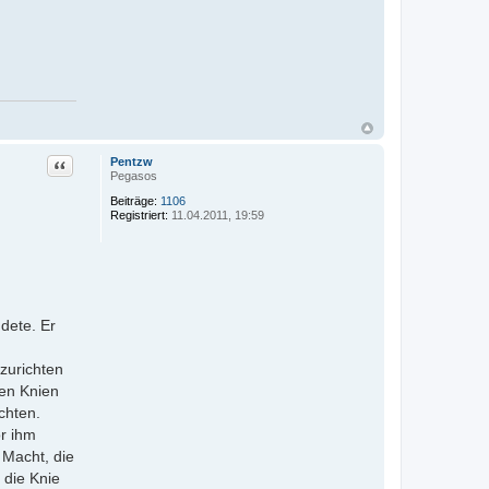
Zitat
Pentzw
Pegasos
Beiträge:
1106
Registriert:
11.04.2011, 19:59
dete. Er
zurichten
nen Knien
chten.
or ihm
 Macht, die
 die Knie