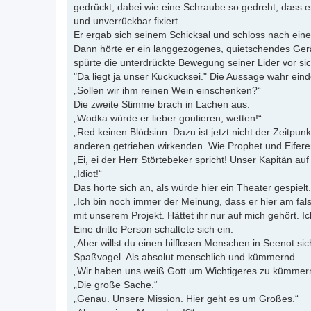
gedrückt, dabei wie eine Schraube so gedreht, dass e
und unverrückbar fixiert.
Er ergab sich seinem Schicksal und schloss nach eine
Dann hörte er ein langgezogenes, quietschendes Geräu
spürte die unterdrückte Bewegung seiner Lider vor sic
"Da liegt ja unser Kuckucksei." Die Aussage wahr eind
„Sollen wir ihm reinen Wein einschenken?“
Die zweite Stimme brach in Lachen aus.
„Wodka würde er lieber goutieren, wetten!“
„Red keinen Blödsinn. Dazu ist jetzt nicht der Zeitpu
anderen getrieben wirkenden. Wie Prophet und Eifere
„Ei, ei der Herr Störtebeker spricht! Unser Kapitän au
„Idiot!“
Das hörte sich an, als würde hier ein Theater gespiel
„Ich bin noch immer der Meinung, dass er hier am falsc
mit unserem Projekt. Hättet ihr nur auf mich gehört. 
Eine dritte Person schaltete sich ein.
„Aber willst du einen hilflosen Menschen in Seenot si
Spaßvogel. Als absolut menschlich und kümmernd.
„Wir haben uns weiß Gott um Wichtigeres zu kümmer
„Die große Sache.“
„Genau. Unsere Mission. Hier geht es um Großes.“