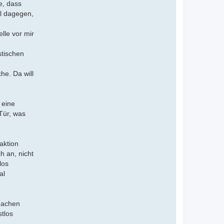
e, dass
al dagegen,
lle vor mir
stischen
he. Da will
 eine
Tür, was
aktion
h an, nicht
los
al
 machen
stlos