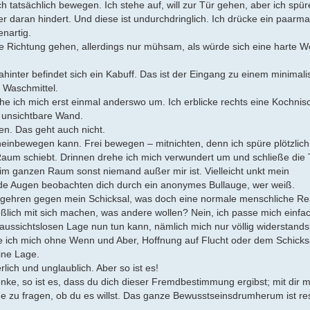
ch tatsächlich bewegen. Ich stehe auf, will zur Tür gehen, aber ich spür
r daran hindert. Und diese ist undurchdringlich. Ich drücke ein paarm
enartig.
 Richtung gehen, allerdings nur mühsam, als würde sich eine harte We
ahinter befindet sich ein Kabuff. Das ist der Eingang zu einem minimali
 Waschmittel.
he ich mich erst einmal anderswo um. Ich erblicke rechts eine Kochnisc
e unsichtbare Wand.
en. Das geht auch nicht.
ineinbewegen kann. Frei bewegen – mitnichten, denn ich spüre plötzlich
aum schiebt. Drinnen drehe ich mich verwundert um und schließe die 
l im ganzen Raum sonst niemand außer mir ist. Vielleicht unkt mein
de Augen beobachten dich durch ein anonymes Bullauge, wer weiß.
begehren gegen mein Schicksal, was doch eine normale menschliche Re
lich mit sich machen, was andere wollen? Nein, ich passe mich einfac
, aussichtslosen Lage nun tun kann, nämlich mich nur völlig widerstands
ich mich ohne Wenn und Aber, Hoffnung auf Flucht oder dem Schicks
ine Lage.
lich und unglaublich. Aber so ist es!
nke, so ist es, dass du dich dieser Fremdbestimmung ergibst; mit dir
ne zu fragen, ob du es willst. Das ganze Bewusstseinsdrumherum ist re