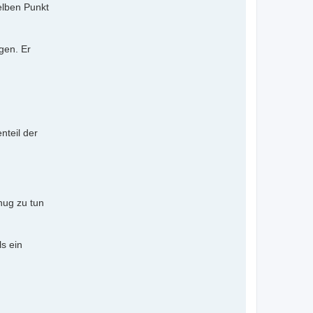
elben Punkt
gen. Er
nteil der
nug zu tun
s ein