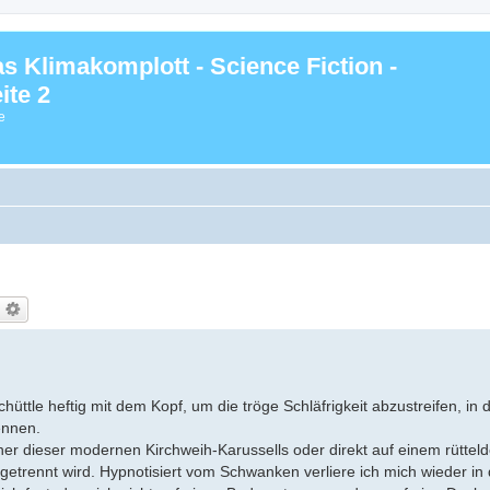
s Klimakomplott - Science Fiction -
ite 2
e
üttle heftig mit dem Kopf, um die tröge Schläfrigkeit abzustreifen, in 
ennen.
iner dieser modernen Kirchweih-Karussells oder direkt auf einem rüttel
rennt wird. Hypnotisiert vom Schwanken verliere ich mich wieder in 