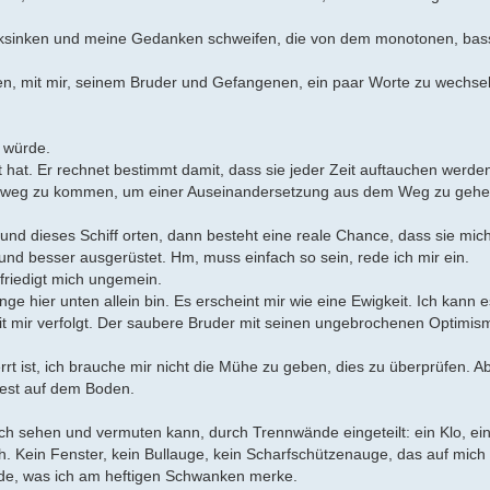
ücksinken und meine Gedanken schweifen, die von dem monotonen, bas
den, mit mir, seinem Bruder und Gefangenen, ein paar Worte zu wechsel
 würde.
 hat. Er rechnet bestimmt damit, dass sie jeder Zeit auftauchen werden
ier weg zu kommen, um einer Auseinandersetzung aus dem Weg zu gehe
und dieses Schiff orten, dann besteht eine reale Chance, dass sie mich
und besser ausgerüstet. Hm, muss einfach so sein, rede ich mir ein.
friedigt mich ungemein.
e hier unten allein bin. Es erscheint mir wie eine Ewigkeit. Ich kann e
it mir verfolgt. Der saubere Bruder mit seinen ungebrochenen Optimis
t ist, ich brauche mir nicht die Mühe zu geben, dies zu überprüfen. 
 fest auf dem Boden.
h sehen und vermuten kann, durch Trennwände eingeteilt: ein Klo, ein
. Kein Fenster, kein Bullauge, kein Scharfschützenauge, das auf mich 
finde, was ich am heftigen Schwanken merke.