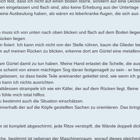
 ich fest, dass ich nicht auf einen Boden starre, sondern auf eine Decke
en eingelassen und flach sind, also keine Erhebung aus der Unterlage 
e eine Ausbeulung haben, als wären es leberkranke Augen, die sich au
n muss ich von unten nach oben blicken und flach auf dem Boden liegen
Rücken liegen.
n fixiert. Ich kann mich nicht von der Stelle rühren, kaum die Glieder 
m auf meinen Rücken zu blicken, erkenne dort am Gürtel eine metallen
m Gürtel damit zu tun haben. Meine Hand ertastet die Schelle, die au
s scheint von einem mächtigen Sog daran festgenagelt zu sein - er be
elassen, so dass beide Teile aneinander gekettet sind, wie wenn ich g
kann ich nichts ausrichten.
ttdessen strampele ich wie ein Käfer, der auf dem Rücken liegt. Bein
ühle mich total hilflos.
u bestimmt auch die Situation einschätzen.
nnerhalb der auf die Köpfe gestellten Sachen zu orientieren. Das bringt
ist komplett abgeschirmt, jede Ritze verstopft, die Wände doppelt dic
che, bestimmt ist nebenan der Maschinenraum, worauf dieses gleichm