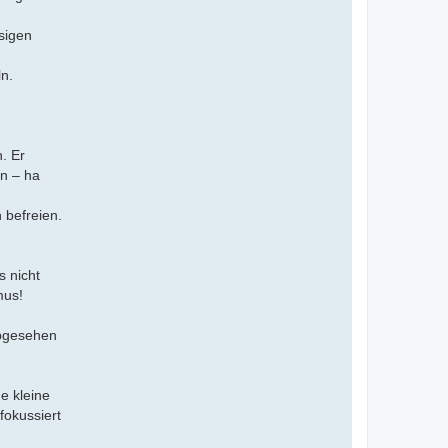
sigen
n.
. Er
n – ha
 befreien.
s nicht
mus!
Abgesehen
e kleine
fokussiert