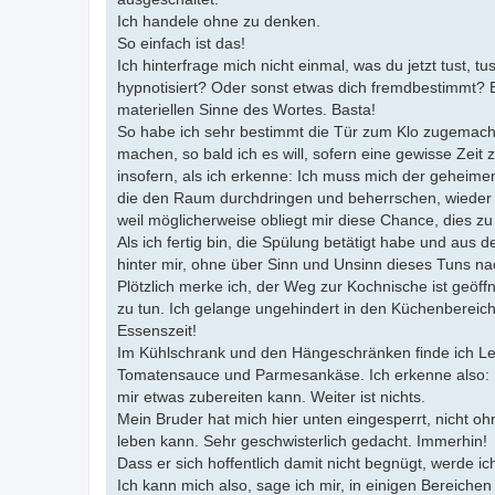
Ich handele ohne zu denken.
So einfach ist das!
Ich hinterfrage mich nicht einmal, was du jetzt tust, 
hypnotisiert? Oder sonst etwas dich fremdbestimmt? 
materiellen Sinne des Wortes. Basta!
So habe ich sehr bestimmt die Tür zum Klo zugemacht.
machen, so bald ich es will, sofern eine gewisse Zeit z
insofern, als ich erkenne: Ich muss mich der geheime
die den Raum durchdringen und beherrschen, wieder er
weil möglicherweise obliegt mir diese Chance, dies z
Als ich fertig bin, die Spülung betätigt habe und aus 
hinter mir, ohne über Sinn und Unsinn dieses Tuns n
Plötzlich merke ich, der Weg zur Kochnische ist geöff
zu tun. Ich gelange ungehindert in den Küchenbereich
Essenszeit!
Im Kühlschrank und den Hängeschränken finde ich Leb
Tomatensauce und Parmesankäse. Ich erkenne also: 
mir etwas zubereiten kann. Weiter ist nichts.
Mein Bruder hat mich hier unten eingesperrt, nicht oh
leben kann. Sehr geschwisterlich gedacht. Immerhin!
Dass er sich hoffentlich damit nicht begnügt, werde ic
Ich kann mich also, sage ich mir, in einigen Bereich