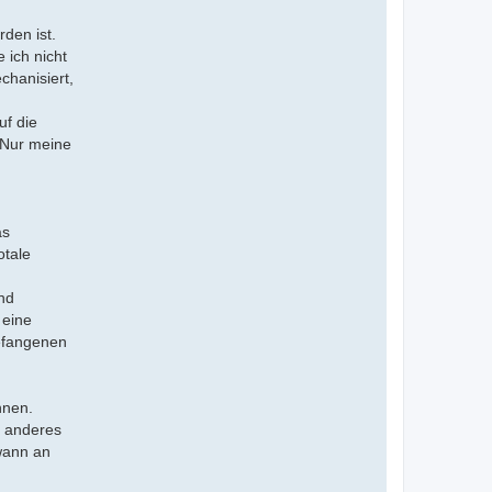
den ist.
 ich nicht
chanisiert,
uf die
 Nur meine
as
otale
und
 eine
efangenen
nnen.
n anderes
wann an