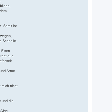
.
bilden,
s dem
. Somit ist
bewegen,
e Schnalle.
s Eisen
steht aus
efesselt
e und Arme
 mich nicht
k und die
äßige