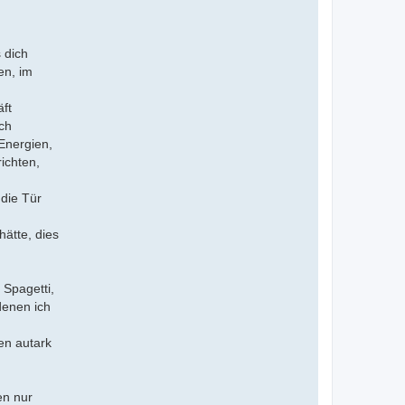
 dich
en, im
ft
ich
Energien,
ichten,
 die Tür
hätte, dies
 Spagetti,
denen ich
en autark
en nur