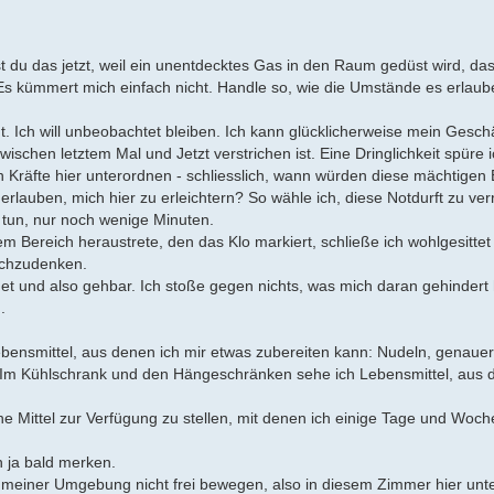
tust du das jetzt, weil ein unentdecktes Gas in den Raum gedüst wird, das
Es kümmert mich einfach nicht. Handle so, wie die Umstände es erlaub
 Ich will unbeobachtet bleiben. Ich kann glücklicherweise mein Geschä
wischen letztem Mal und Jetzt verstrichen ist. Eine Dringlichkeit spüre 
n Kräfte hier unterordnen - schliesslich, wann würden diese mächtigen 
lauben, mich hier zu erleichtern? So wähle ich, diese Notdurft zu verr
u tun, nur noch wenige Minuten.
dem Bereich heraustrete, den das Klo markiert, schließe ich wohlgesittet
achzudenken.
net und also gehbar. Ich stoße gegen nichts, was mich daran gehindert 
.
ensmittel, aus denen ich mir etwas zubereiten kann: Nudeln, genauer
Im Kühlschrank und den Hängeschränken sehe ich Lebensmittel, aus 
ne Mittel zur Verfügung zu stellen, mit denen ich einige Tage und Woch
h ja bald merken.
en meiner Umgebung nicht frei bewegen, also in diesem Zimmer hier unt