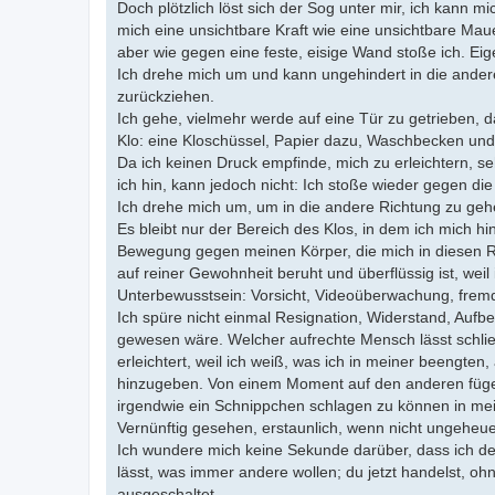
Doch plötzlich löst sich der Sog unter mir, ich kann mi
mich eine unsichtbare Kraft wie eine unsichtbare Maue
aber wie gegen eine feste, eisige Wand stoße ich. Eig
Ich drehe mich um und kann ungehindert in die andere
zurückziehen.
Ich gehe, vielmehr werde auf eine Tür zu getrieben, d
Klo: eine Kloschüssel, Papier dazu, Waschbecken und
Da ich keinen Druck empfinde, mich zu erleichtern, se
ich hin, kann jedoch nicht: Ich stoße wieder gegen di
Ich drehe mich um, um in die andere Richtung zu geh
Es bleibt nur der Bereich des Klos, in dem ich mich h
Bewegung gegen meinen Körper, die mich in diesen R
auf reiner Gewohnheit beruht und überflüssig ist, wei
Unterbewusstsein: Vorsicht, Videoüberwachung, frem
Ich spüre nicht einmal Resignation, Widerstand, Auf
gewesen wäre. Welcher aufrechte Mensch lässt schließ
erleichtert, weil ich weiß, was ich in meiner beengten
hinzugeben. Von einem Moment auf den anderen füge 
irgendwie ein Schnippchen schlagen zu können in me
Vernünftig gesehen, erstaunlich, wenn nicht ungeheuer
Ich wundere mich keine Sekunde darüber, dass ich de
lässt, was immer andere wollen; du jetzt handelst, oh
ausgeschaltet.