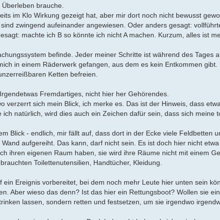
um Überleben brauche.
ts im Klo Wirkung gezeigt hat, aber mir dort noch nicht bewusst gewor
sind zwingend aufeinander angewiesen. Oder anders gesagt: vollführte
sagt: machte ich B so könnte ich nicht A machen. Kurzum, alles ist me
wachungssystem befinde. Jeder meiner Schritte ist während des Tages a
 mich in einem Räderwerk gefangen, aus dem es kein Entkommen gibt.
unzerreißbaren Ketten befreien.
. Irgendetwas Fremdartiges, nicht hier her Gehörendes.
o verzerrt sich mein Blick, ich merke es. Das ist der Hinweis, dass etw
ich natürlich, wird dies auch ein Zeichen dafür sein, dass sich meine t
lick - endlich, mir fällt auf, dass dort in der Ecke viele Feldbetten 
 Wand aufgereiht. Das kann, darf nicht sein. Es ist doch hier nicht etwa
ch ihren eigenen Raum haben, sie wird ihre Räume nicht mit einem G
brauchten Toilettenutensilien, Handtücher, Kleidung.
f ein Ereignis vorbereitet, bei dem noch mehr Leute hier unten sein kö
n. Aber wieso das denn? Ist das hier ein Rettungsboot? Wollen sie ei
inken lassen, sondern retten und festsetzen, um sie irgendwo irgend