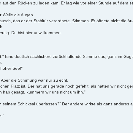
r auf den Rücken zu legen kam. Er lag wie vor einer Stunde auf dem s
r Weile die Augen.
sch, das er der Stahltür verordnete. Stimmen. Er öffnete nicht die Au
h.
eutig: Du bist hier unwillkommen.
nkt.“ Eine deutlich sachlichere zurückhaltende Stimme das, ganz im Gege
r.
f hoher See!"
t. Aber die Stimmung war nur zu echt.
hen Platz ist. Der hat uns gerade noch gefehlt, als hätten wir nicht ge
Ich hab gesagt, kümmern wir uns nicht um ihn."
ch seinem Schicksal überlassen?“ Der andere wirkte als ganz anderes al
n.“