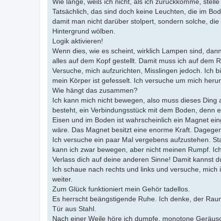
Wie lange, weiß ich nicht, als ich zurückkomme, stelle
Tatsächlich, das sind doch keine Leuchten, die im Bod
damit man nicht darüber stolpert, sondern solche, di
Hintergrund wölben.
Logik aktivieren!
Wenn dies, wie es scheint, wirklich Lampen sind, dan
alles auf dem Kopf gestellt. Damit muss ich auf dem 
Versuche, mich aufzurichten, Misslingen jedoch. Ich bi
mein Körper ist gefesselt. Ich versuche um mich heru
Wie hängt das zusammen?
Ich kann mich nicht bewegen, also muss dieses Ding a
besteht, ein Verbindungsstück mit dem Boden, denn e
Eisen und im Boden ist wahrscheinlich ein Magnet eing
wäre. Das Magnet besitzt eine enorme Kraft. Dagegen 
Ich versuche ein paar Mal vergebens aufzustehen. Sta
kann ich zwar bewegen, aber nicht meinen Rumpf. Ich f
Verlass dich auf deine anderen Sinne! Damit kannst d
Ich schaue nach rechts und links und versuche, mich i
weiter.
Zum Glück funktioniert mein Gehör tadellos.
Es herrscht beängstigende Ruhe. Ich denke, der Raum 
Tür aus Stahl.
Nach einer Weile höre ich dumpfe, monotone Geräus