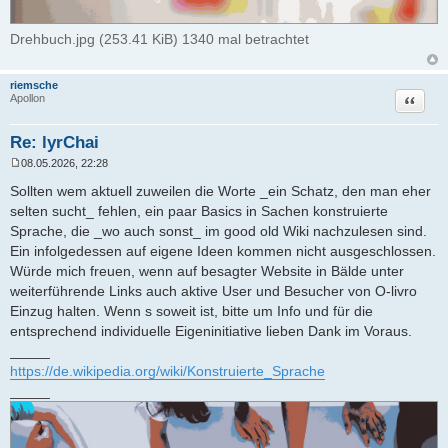
Drehbuch.jpg (253.41 KiB) 1340 mal betrachtet
riemsche
Zitat
Apollon
Re: lyrChai
08.05.2026, 22:28
B
e
Sollten wem aktuell zuweilen die Worte _ein Schatz, den man eher
i
selten sucht_ fehlen, ein paar Basics in Sachen konstruierte
t
r
Sprache, die _wo auch sonst_ im good old Wiki nachzulesen sind.
a
Ein infolgedessen auf eigene Ideen kommen nicht ausgeschlossen.
g
Würde mich freuen, wenn auf besagter Website in Bälde unter
weiterführende Links auch aktive User und Besucher von O-livro
Einzug halten. Wenn s soweit ist, bitte um Info und für die
entsprechend individuelle Eigeninitiative lieben Dank im Voraus.
_____
https://de.wikipedia.org/wiki/Konstruierte_Sprache
_____