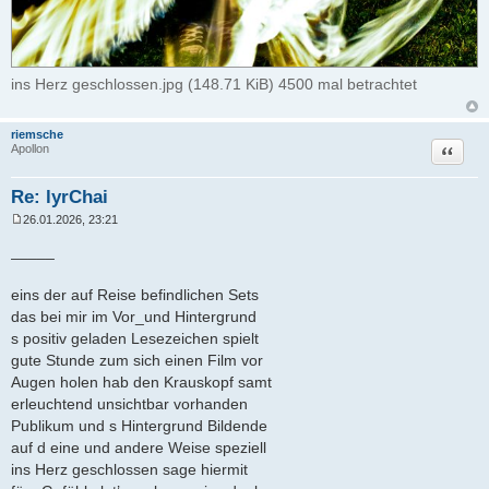
ins Herz geschlossen.jpg (148.71 KiB) 4500 mal betrachtet
riemsche
Zitat
Apollon
Re: lyrChai
26.01.2026, 23:21
B
e
_____
i
t
r
eins der auf Reise befindlichen Sets
a
das bei mir im Vor_und Hintergrund
g
s positiv geladen Lesezeichen spielt
gute Stunde zum sich einen Film vor
Augen holen hab den Krauskopf samt
erleuchtend unsichtbar vorhanden
Publikum und s Hintergrund Bildende
auf d eine und andere Weise speziell
ins Herz geschlossen sage hiermit