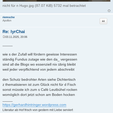
nicht für n Hugo.jpg (87.07 KiB) 5732 mal betrachtet
riemsche
Zitat
Apollon
Re: lyrChai
03.11.2025, 20:06
B
e
_____
i
t
r
wie s der Zufall will fördern gewisse Interessen
a
ständig Fundus zutage wie den da_ vergessen
g
sind all die Blogs wo essenziell nix übrig bleibt
weil jeder verpflichtend von jedem abschreibt
den Schutz bedrohter Arten siehe Dichtertisch
z thematisieren ist zum Glück nicht für d Fisch
sonst müsste ich zum s Café Leutbühel rocken
womöglich dort jetzt schon am Boden hocken
_____
https://gerhardhintringer.wordpress.com
Literatur ab Hof frisch von gestern mit Liebe serviert