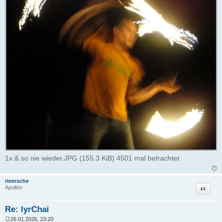
1x & so nie wieder.JPG (155.3 KiB) 4501 mal betrachtet
riemsche
Zitat
Apollon
Re: lyrChai
26.01.2026, 23:20