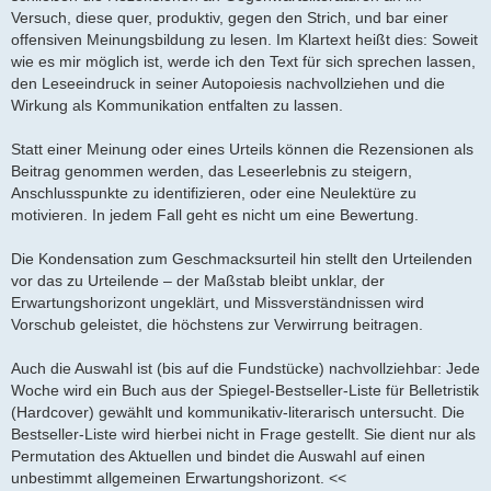
Versuch, diese quer, produktiv, gegen den Strich, und bar einer
offensiven Meinungsbildung zu lesen. Im Klartext heißt dies: Soweit
wie es mir möglich ist, werde ich den Text für sich sprechen lassen,
den Leseeindruck in seiner Autopoiesis nachvollziehen und die
Wirkung als Kommunikation entfalten zu lassen.
Statt einer Meinung oder eines Urteils können die Rezensionen als
Beitrag genommen werden, das Leseerlebnis zu steigern,
Anschlusspunkte zu identifizieren, oder eine Neulektüre zu
motivieren. In jedem Fall geht es nicht um eine Bewertung.
Die Kondensation zum Geschmacksurteil hin stellt den Urteilenden
vor das zu Urteilende – der Maßstab bleibt unklar, der
Erwartungshorizont ungeklärt, und Missverständnissen wird
Vorschub geleistet, die höchstens zur Verwirrung beitragen.
Auch die Auswahl ist (bis auf die Fundstücke) nachvollziehbar: Jede
Woche wird ein Buch aus der Spiegel-Bestseller-Liste für Belletristik
(Hardcover) gewählt und kommunikativ-literarisch untersucht. Die
Bestseller-Liste wird hierbei nicht in Frage gestellt. Sie dient nur als
Permutation des Aktuellen und bindet die Auswahl auf einen
unbestimmt allgemeinen Erwartungshorizont. <<