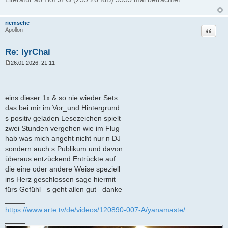
riemsche
Zitat
Apollon
Re: lyrChai
26.01.2026, 21:11
B
e
_____
i
t
r
eins dieser 1x & so nie wieder Sets
a
das bei mir im Vor_und Hintergrund
g
s positiv geladen Lesezeichen spielt
zwei Stunden vergehen wie im Flug
hab was mich angeht nicht nur n DJ
sondern auch s Publikum und davon
überaus entzückend Entrückte auf
die eine oder andere Weise speziell
ins Herz geschlossen sage hiermit
fürs Gefühl_ s geht allen gut _danke
_____
https://www.arte.tv/de/videos/120890-007-A/yanamaste/
_____