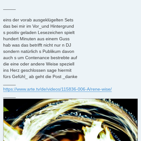
B
e
_____
i
t
r
eins der vorab ausgeklügelten Sets
a
das bei mir im Vor_und Hintergrund
g
s positiv geladen Lesezeichen spielt
hundert Minuten aus einem Guss
hab was das betrifft nicht nur n DJ
sondern natürlich s Publikum davon
auch s um Contenance bestrebte auf
die eine oder andere Weise speziell
ins Herz geschlossen sage hiermit
fürs Gefühl_ ab geht die Post _danke
_____
https://www.arte.tv/de/videos/115836-006-A/rene-wise/
_____