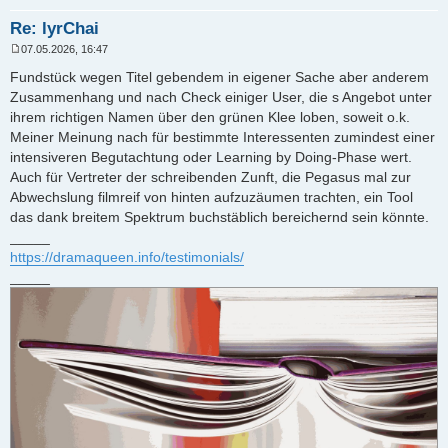
Re: lyrChai
07.05.2026, 16:47
B
e
Fundstück wegen Titel gebendem in eigener Sache aber anderem
i
Zusammenhang und nach Check einiger User, die s Angebot unter
t
r
ihrem richtigen Namen über den grünen Klee loben, soweit o.k.
a
Meiner Meinung nach für bestimmte Interessenten zumindest einer
g
intensiveren Begutachtung oder Learning by Doing-Phase wert.
Auch für Vertreter der schreibenden Zunft, die Pegasus mal zur
Abwechslung filmreif von hinten aufzuzäumen trachten, ein Tool
das dank breitem Spektrum buchstäblich bereichernd sein könnte.
_____
https://dramaqueen.info/testimonials/
_____