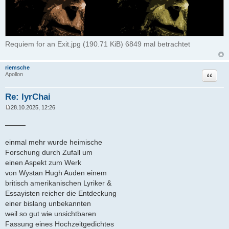
Requiem for an Exit.jpg (190.71 KiB) 6849 mal betrachtet
riemsche
Zitat
Apollon
Re: lyrChai
28.10.2025, 12:26
B
e
_____
i
t
r
einmal mehr wurde heimische
a
Forschung durch Zufall um
g
einen Aspekt zum Werk
von Wystan Hugh Auden einem
britisch amerikanischen Lyriker &
Essayisten reicher die Entdeckung
einer bislang unbekannten
weil so gut wie unsichtbaren
Fassung eines Hochzeitgedichtes