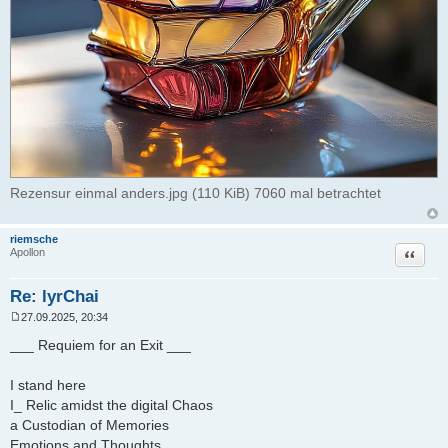
Rezensur einmal anders.jpg (110 KiB) 7060 mal betrachtet
riemsche
Zitat
Apollon
Re: lyrChai
27.09.2025, 20:34
B
e
___ Requiem for an Exit ___
i
t
r
I stand here
a
I_ Relic amidst the digital Chaos
g
a Custodian of Memories
Emotions and Thoughts