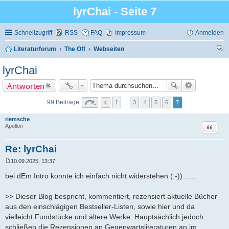
lyrChai - Seite 7
Schnellzugriff
RSS
FAQ
Impressum
Anmelden
Literaturforum
The Off
Webseiten
uc
lyrChai
he
Antworten
99 Beiträge
1
…
3
4
5
6
7
riemsche
Zitat
Apollon
Re: lyrChai
10.09.2025, 13:37
B
e
bei dEm Intro konnte ich einfach nicht widerstehen (:-)) …..
i
t
r
>> Dieser Blog bespricht, kommentiert, rezensiert aktuelle Bücher
a
aus den einschlägigen Bestseller-Listen, sowie hier und da
g
vielleicht Fundstücke und ältere Werke. Hauptsächlich jedoch
schließen die Rezensionen an Gegenwartsliteraturen an im