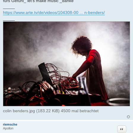
fürs Gefühl_ let’s make music _danke
_____
https://www.arte.tv/de/videos/104308-00 ... n-benders/
_____
colin benders.jpg (183.22 KiB) 4500 mal betrachtet
riemsche
Zitat
Apollon