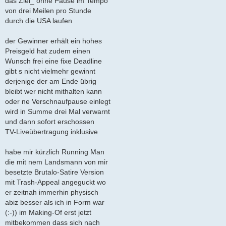
das Ziel_ ohne Pause im Tempo
a
von drei Meilen pro Stunde
g
durch die USA laufen
der Gewinner erhält ein hohes
Preisgeld hat zudem einen
Wunsch frei eine fixe Deadline
gibt s nicht vielmehr gewinnt
derjenige der am Ende übrig
bleibt wer nicht mithalten kann
oder ne Verschnaufpause einlegt
wird in Summe drei Mal verwarnt
und dann sofort erschossen
TV-Liveübertragung inklusive
habe mir kürzlich Running Man
die mit nem Landsmann von mir
besetzte Brutalo-Satire Version
mit Trash-Appeal angeguckt wo
er zeitnah immerhin physisch
abiz besser als ich in Form war
(:-)) im Making-Of erst jetzt
mitbekommen dass sich nach