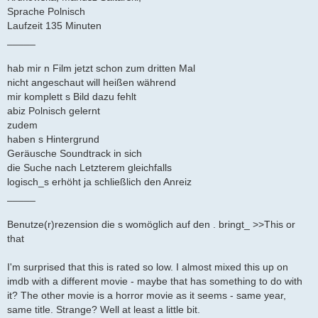
Sprache Polnisch
Laufzeit 135 Minuten
_____
hab mir n Film jetzt schon zum dritten Mal
nicht angeschaut will heißen während
mir komplett s Bild dazu fehlt
abiz Polnisch gelernt
zudem
haben s Hintergrund
Geräusche Soundtrack in sich
die Suche nach Letzterem gleichfalls
logisch_s erhöht ja schließlich den Anreiz
_____
Benutze(r)rezension die s womöglich auf den . bringt_ >>This or
that
I'm surprised that this is rated so low. I almost mixed this up on
imdb with a different movie - maybe that has something to do with
it? The other movie is a horror movie as it seems - same year,
same title. Strange? Well at least a little bit.