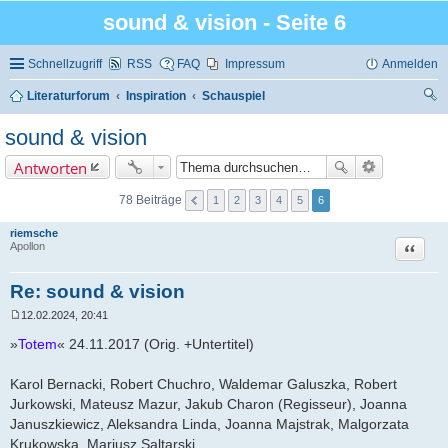
sound & vision - Seite 6
Schnellzugriff
RSS
FAQ
Impressum
Anmelden
Literaturforum
Inspiration
Schauspiel
uc
sound & vision
he
Antworten
78 Beiträge
1
2
3
4
5
6
riemsche
Zitat
Apollon
Re: sound & vision
12.02.2024, 20:41
B
e
»
Totem
« 24.11.2017 (Orig. +Untertitel)
i
t
r
Karol Bernacki, Robert Chuchro, Waldemar Galuszka, Robert
a
Jurkowski, Mateusz Mazur, Jakub Charon (Regisseur), Joanna
g
Januszkiewicz, Aleksandra Linda, Joanna Majstrak, Malgorzata
Krukowska, Mariusz Saltarski,