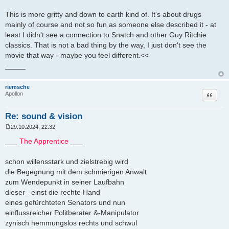
This is more gritty and down to earth kind of. It's about drugs
mainly of course and not so fun as someone else described it - at
least I didn't see a connection to Snatch and other Guy Ritchie
classics. That is not a bad thing by the way, I just don't see the
movie that way - maybe you feel different.<<
_____
riemsche
Zitat
Apollon
Re: sound & vision
29.10.2024, 22:32
B
e
___
The Apprentice
___
i
t
r
schon willensstark und zielstrebig wird
a
die Begegnung mit dem schmierigen Anwalt
g
zum Wendepunkt in seiner Laufbahn
dieser_ einst die rechte Hand
eines gefürchteten Senators und nun
einflussreicher Politberater &-Manipulator
zynisch hemmungslos rechts und schwul