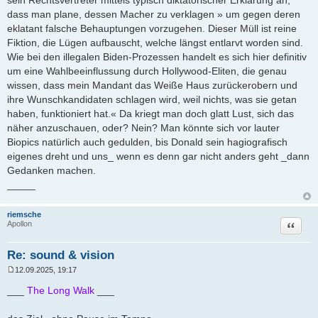
sein Rechtsvertreter mittels typisch diktatorischer Erklärung an,
dass man plane, dessen Macher zu verklagen » um gegen deren
eklatant falsche Behauptungen vorzugehen. Dieser Müll ist reine
Fiktion, die Lügen aufbauscht, welche längst entlarvt worden sind.
Wie bei den illegalen Biden-Prozessen handelt es sich hier definitiv
um eine Wahlbeeinflussung durch Hollywood-Eliten, die genau
wissen, dass mein Mandant das Weiße Haus zurückerobern und
ihre Wunschkandidaten schlagen wird, weil nichts, was sie getan
haben, funktioniert hat.« Da kriegt man doch glatt Lust, sich das
näher anzuschauen, oder? Nein? Man könnte sich vor lauter
Biopics natürlich auch gedulden, bis Donald sein hagiografisch
eigenes dreht und uns_ wenn es denn gar nicht anders geht _dann
Gedanken machen.
_____
riemsche
Zitat
Apollon
Re: sound & vision
12.09.2025, 19:17
B
e
___
The Long Walk
___
i
t
r