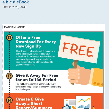
a b c d eBook
28.11.2020, 23:43
B
e
.
i
t
r
a
DATEIANHÄNGE
g