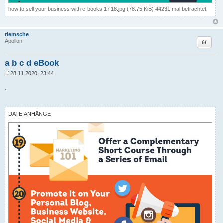
how to sell your business with e-books 17 18.jpg (78.75 KiB) 44231 mal betrachtet
riemsche
Zitat
Apollon
a b c d eBook
28.11.2020, 23:44
B
e
.
i
t
r
a
DATEIANHÄNGE
g