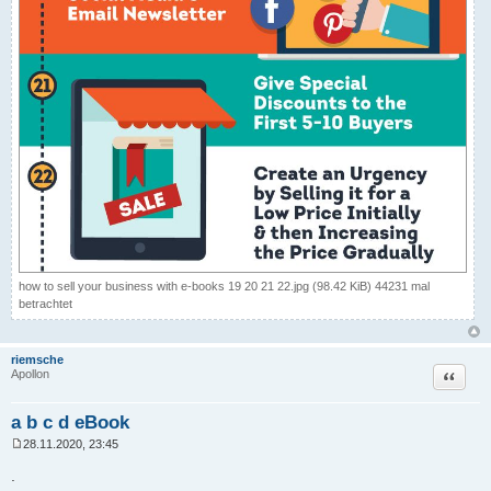
how to sell your business with e-books 19 20 21 22.jpg (98.42 KiB) 44231 mal
betrachtet
riemsche
Zitat
Apollon
a b c d eBook
28.11.2020, 23:45
B
e
.
i