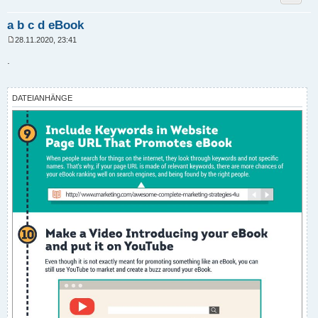
a b c d eBook
28.11.2020, 23:41
B
e
.
i
t
r
a
DATEIANHÄNGE
g