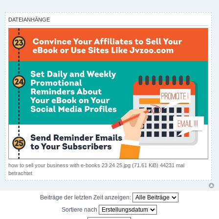
t
r
a
DATEIANHÄNGE
g
how to sell your business with e-books 23 24 25.jpg (71.61 KiB) 44231 mal
betrachtet
Beiträge der letzten Zeit anzeigen:
Sortiere nach