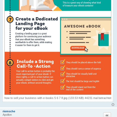
how to sell your business with e-books 5 6 7 8.jpg (133.53 KiB) 44231 mal betrachtet
riemsche
Zitat
Apollon