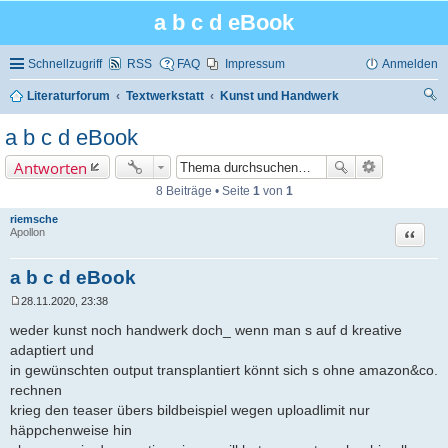
a b c d eBook
Schnellzugriff
RSS
FAQ
Impressum
Anmelden
Literaturforum
Textwerkstatt
Kunst und Handwerk
uc
a b c d eBook
he
Antworten
8 Beiträge • Seite
1
von
1
riemsche
Zitat
Apollon
a b c d eBook
28.11.2020, 23:38
B
e
weder kunst noch handwerk doch_ wenn man s auf d kreative
i
adaptiert und
t
r
in gewünschten output transplantiert könnt sich s ohne amazon&co.
a
rechnen
g
krieg den teaser übers bildbeispiel wegen uploadlimit nur
häppchenweise hin