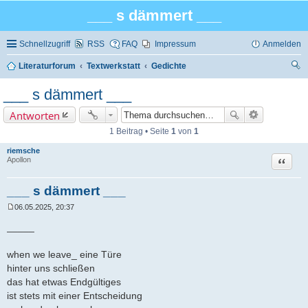
___ s dämmert ___
Schnellzugriff
RSS
FAQ
Impressum
Anmelden
Literaturforum
Textwerkstatt
Gedichte
uc
___ s dämmert ___
he
Antworten
1 Beitrag • Seite
1
von
1
riemsche
Zitat
Apollon
___ s dämmert ___
06.05.2025, 20:37
B
e
_____
i
t
r
when we leave_ eine Türe
a
hinter uns schließen
g
das hat etwas Endgültiges
ist stets mit einer Entscheidung