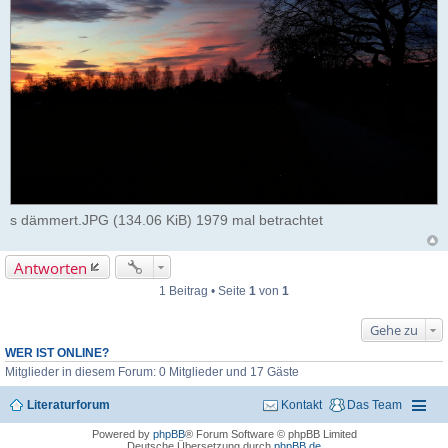
s dämmert.JPG (134.06 KiB) 1979 mal betrachtet
Antworten
1 Beitrag • Seite
1
von
1
Gehe zu
WER IST ONLINE?
Mitglieder in diesem Forum: 0 Mitglieder und 17 Gäste
Literaturforum
Kontakt
Das Team
Powered by
phpBB
® Forum Software © phpBB Limited
Deutsche Übersetzung durch
phpBB.de